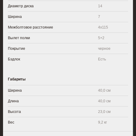
Диаметр диска
14
Ширина
7
Межболтовое расстояние
4x115
Вылет полки
5+2
Покрытие
черное
Бэдлок
Есть
Габариты
Ширина
40,0 см
Длина
40,0 см
Высота
23,0 см
Вес
9,2 кг