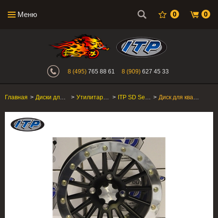
Меню
0
0
Интернет-магазин "Поросенок". Главн
8 (495)
765 88 61
8 (909)
627 45 33
Главная
>
Диски для квадроцикла
>
Утилитарные ATV/SxS
>
ITP SD Series Beadlock
>
Диск для квадроцикла ITP SD Series Dual Beadlock 14SD19BX