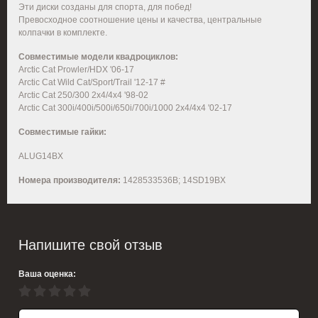
Эти диски созданы для спорта, для побед!
Превосходное соотношение цены и качества, центральные
колпачки в комплекте.
Совместимые модели квадроциклов:
Arctic Cat Prowler/HDX '06-17
Arctic Cat Wild Cat/Sport/Trail '12-17 #
Arctic Cat 250/300 2x4/4x4 '98-02
Arctic Cat 300i/400i/500i/650i/700i/1000 2x4/4x4 '02-17
Совместимые гайки:
ALUG14BX
Номера производителя:
1428533536B; 14SD19BX
Напишите свой отзыв
Ваша оценка: