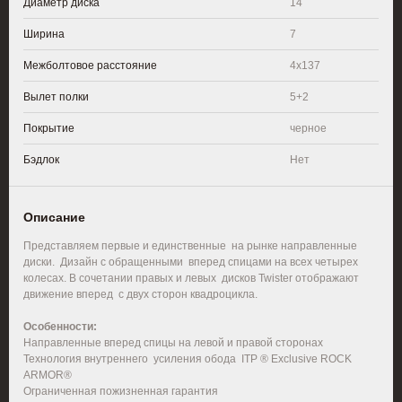
Диаметр диска
14
Ширина
7
Межболтовое расстояние
4x137
Вылет полки
5+2
Покрытие
черное
Бэдлок
Нет
Описание
Представляем первые и единственные на рынке направленные
диски. Дизайн с обращенными вперед спицами на всех четырех
колесах. В сочетании правых и левых дисков Twister отображают
движение вперед с двух сторон квадроцикла.
Особенности:
Направленные вперед спицы на левой и правой сторонах
Технология внутреннего усиления обода ITP ® Exclusive ROCK
ARMOR®
Ограниченная пожизненная гарантия