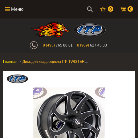
Меню
0
0
Интернет-магазин "Поросенок". Главн
8 (495)
765 88 61
8 (909)
627 45 33
Главная
>
Диск для квадроцикла ITP TWISTER 14TW118L