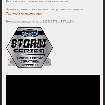
Вентиль и центральный колпачок в комплекте
Данные о совместимых моделях квадроциклов в разделе
Техническая информация
Номера производителя: 1422328727BL; 14TW118L