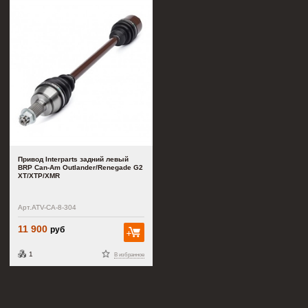
Привод Interparts задний левый
BRP Can-Am Outlander/Renegade G2
XT/XTP/XMR
Арт.ATV-CA-8-304
11 900
руб
В корзину
1
В избранное