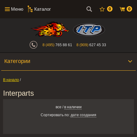
Меню
Каталог
0
0
Интернет-магазин "Поросенок". Главн
8 (495)
765 88 61
8 (909)
627 45 33
Категории
В начало
/
Interparts
все
/
в наличии
Сортировать по:
дате создания