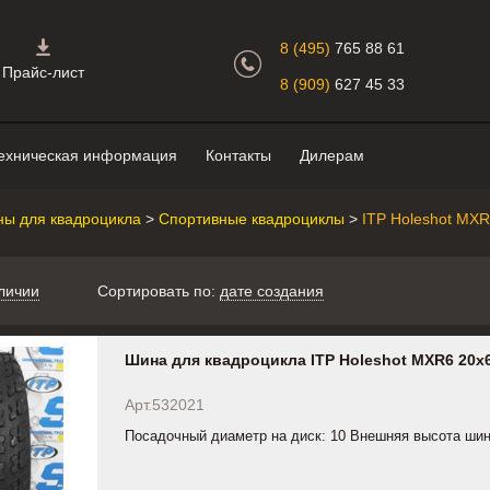
Главная страница.
8 (495)
765 88 61
Прайс-лист
8 (909)
627 45 33
ехническая информация
Контакты
Дилерам
ы для квадроцикла
>
Спортивные квадроциклы
>
ITP Holeshot MX
личии
Сортировать по:
дате создания
Шина для квадроцикла ITP Holeshot MXR6 20x
Арт.532021
Посадочный диаметр на диск: 10 Внешняя высота шин