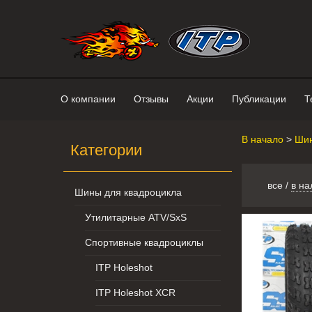
Интернет-магазин "Поросенок". 
О компании
Отзывы
Акции
Публикации
Т
В начало
>
Шин
Категории
все
/
в на
Шины для квадроцикла
Утилитарные ATV/SxS
Спортивные квадроциклы
ITP Holeshot
ITP Holeshot XCR