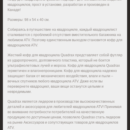
квадроциклов, прост в установке, разработан и произведен в
Канаде!
Размеры: 98 х 54 х 40 см.
Собираясь в путешествие на квадроцикле, каждый квадроциклист
сталкивается с проблемой отсутствия вместительного багажника на
любимом ATV. Поэтому единственным выходом становится кофр для
квадроциклов ATV.
Жесткий кофр для квадроцикла Quadrax представляет собой футляр
из ударопрочного, долговечного пластика, который не боится
ультрафиолетовых лучей и мороза. Кофр для квадроцикла Quadrax
герметичен и влагонепроницаем. Кофр для квадроцикла надежно
защищает багаж от механического воздействия, влаги и пыли –
вечных спутников любого квадроцикла ATV. Даже если вы
перевернете квадроцикл, ваши вещи останутся целыми и
невредимыми.
Quadrax является лидером в производстве высококачественных
деталей и аксессуаров для любителей квадроциклов ATV! Принимая
во внимание потребности потребителей на качественную
продукцию по доступным ценам, позволило Quadrax стать лидером
на рынке Аксессуаров и сопутствующих товаров для квадроциклов
ATV.