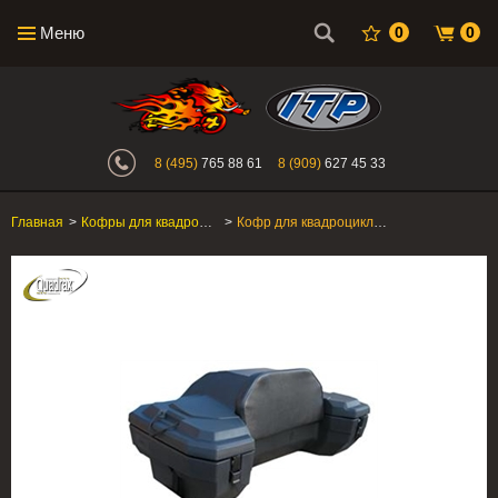
Меню
0
0
Интернет-магазин "Поросенок". Главн
8 (495)
765 88 61
8 (909)
627 45 33
Главная
>
Кофры для квадроциклов
>
Кофр для квадроцикла "Quadrax" Extreme (спинка из кожи)