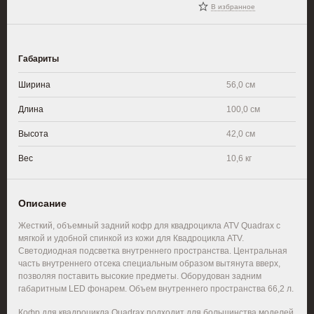
В избранное
Габариты
Ширина
56,0 см
Длина
100,0 см
Высота
42,0 см
Вес
10,6 кг
Описание
Жесткий, объемный задний кофр для квадроцикла
ATV
Quadrax с
мягкой и удобной спинкой из кожи для Квадроцикла ATV.
Светодиодная подсветка внутреннего пространства. Центральная
часть внутреннего отсека специальным образом вытянута вверх,
позволяя поставить высокие предметы. Оборудован задним
габаритным
LED
фонарем. Объем внутреннего пространства 66,2 л.
Кофр для квадроцикла Quadrax подходит для большинства моделей