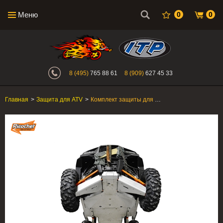
Меню
0
0
Интернет-магазин "Поросенок". Главн
8 (495)
765 88 61
8 (909)
627 45 33
Главная
>
Защита для ATV
>
Комплект защиты для квадроцикла Polaris RZR XP1000 2013-2015 "Ricochet"