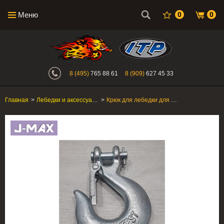
Меню
0
0
Интернет-магазин "Поросенок". Главн
8 (495)
765 88 61
8 (909)
627 45 33
Главная
>
Лебедки и аксессуары
>
Крюк для лебедки для квадроцикла J-MAX 5/16