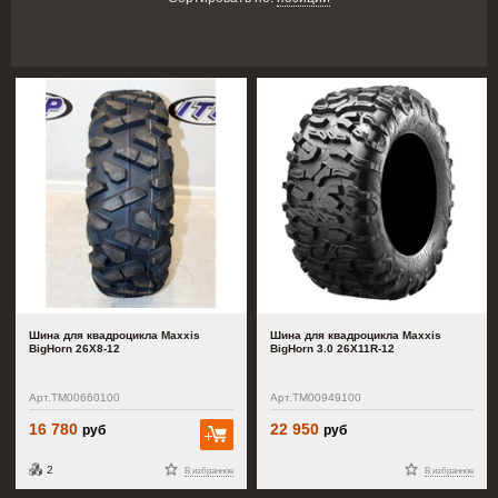
Шина для квадроцикла Maxxis
Шина для квадроцикла Maxxis
BigHorn 26X8-12
BigHorn 3.0 26X11R-12
Арт.TM00660100
Арт.TM00949100
16 780
22 950
руб
руб
В корзину
2
В избранное
В избранное