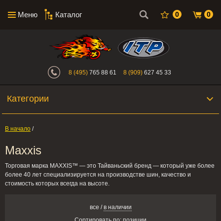
Меню
Каталог
0
0
Интернет-магазин "Поросенок". Главн
8 (495)
765 88 61
8 (909)
627 45 33
Категории
В начало
/
Maxxis
Торговая марка MAXXIS™ — это Тайваньский бренд — который уже более
более 40 лет специализируется на производстве шин, качество и
стоимость которых всегда на высоте.
все
/
в наличии
Сортировать по:
позиции