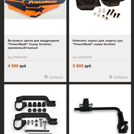
Ветровые щитки для квадроцикла
Комплект зеркал для защиты рук
"PowerMadd" Серия Sentinel,
"PowerMadd" серии Sentinel
оранжевый/черный
Арт.PM34405
Арт.PM34455
4 500
3 600
руб
руб
В избранное
В избранное