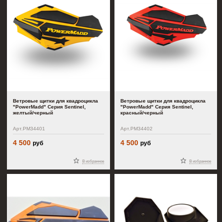
Ветровые щитки для квадроцикла
Ветровые щитки для квадроцикла
"PowerMadd" Серия Sentinel,
"PowerMadd" Серия Sentinel,
желтый/черный
красный/черный
Арт.PM34401
Арт.PM34402
4 500
4 500
руб
руб
В избранное
В избранное