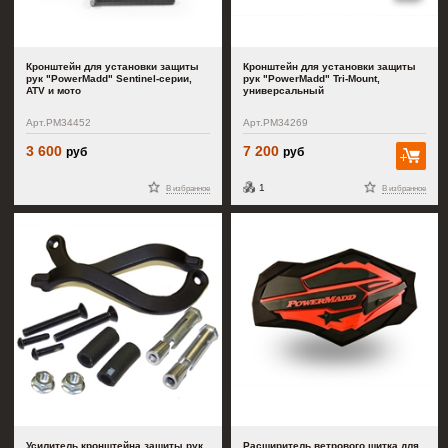
Кронштейн для установки защиты
Кронштейн для установки защиты
рук "PowerMadd" Sentinel-серии,
рук "PowerMadd" Tri-Mount,
ATV и мото
универсальный
Арт.PM34452
Арт.PM34269
3 600
7 200
руб
руб
В к
1
В избранное
В избранное
Усилитель кронштейна защиты рук
Расширитель ветрового щитка для