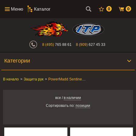
Меню
Каталог
0
0
Интернет-магазин "Поросенок". Главн
8 (495)
765 88 61
8 (909)
627 45 33
Категории
В начало
>
Защита рук
>
PowerMadd Sentinel-серия
все
/
в наличии
Сортировать по:
позиции