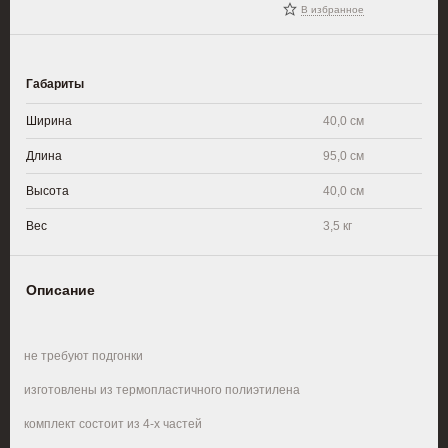
В избранное
Габариты
Ширина
40,0 см
Длина
95,0 см
Высота
40,0 см
Вес
3,5 кг
Описание
·
не требуют подгонки
·
изготовлены из термопластичного полиэтилена
·
комплект состоит из 4-х частей