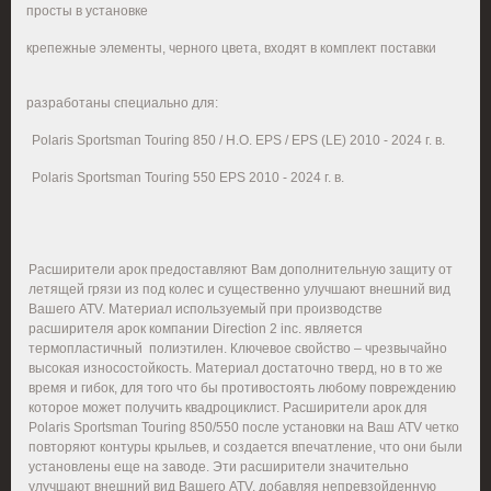
·
просты в установке
·
крепежные элементы, черного цвета, входят в комплект поставки
·
разработаны специально для:
Polaris
Sportsman
Touring
850 / H.O. EPS / EPS (LE) 2010 - 2024 г. в.
Polaris
Sportsman
Touring
550 EPS 2010 - 2024 г. в.
Расширители арок предоставляют Вам дополнительную защиту от
летящей грязи из под колес и существенно улучшают внешний вид
Вашего ATV. Материал используемый при производстве
расширителя арок компании Direction 2 inc. является
термопластичный полиэтилен. Ключевое свойство – чрезвычайно
высокая износостойкость. Материал достаточно тверд, но в то же
время и гибок, для того что бы противостоять любому повреждению
которое может получить квадроциклист. Расширители арок для
Polaris
Sportsman
Touring
850/550 после установки на Ваш ATV четко
повторяют контуры крыльев, и создается впечатление, что они были
установлены еще на заводе. Эти расширители значительно
улучшают внешний вид Вашего ATV, добавляя непревзойденную