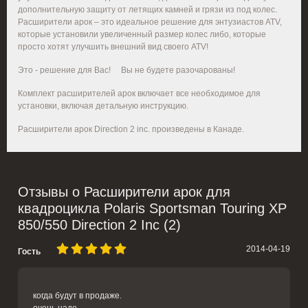
дополнительную защиту от летящих камней и грязи из под колес.
Расширители арок – это идеальное решение для энтузиастов ATV,
которые установили увеличенный размер колес либо, которые
просто хотят улучшить внешний вид своего ATV!
Это - решение для Вас! Вы не будете разочарованы!
Комплект расширителей арок включает все необходимое для
установки, включая детальную инструкцию.
Расширители арок
Direction
2
inc
. произведены в Канаде.
Отзывы о Расширители арок для
квадроцикла Polaris Sportsman Touring XP
850/550 Direction 2 Inc (2)
2014-04-19
Гость
когда будут в продаже.