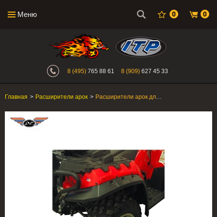
Меню
0
0
Интернет-магазин "Поросенок". Главн
8 (495)
765 88 61
8 (909)
627 45 33
Главная
>
Расширители арок
>
Расширители арок для квадроцикла Polaris Sportsman Touring XP 850/550 Direction 2 Inc