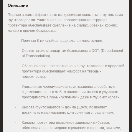
Описание
Первые высокоэффективные вседорожные шины с многоугольными
грунтозацепами. Уникальная ненаправленная конструкция
протектора обеспечивает сцепление на скалах, брёвнах, корнях,
колеях и прочем бездорожье.
-
Прочная 8-ми слойная радиальная конструкция.
-
Соответствие стандартам безопасности
DOT
. (Departament
of Transportation)
-
Сбалансированное соотношение грунтозацепов и прорезей
протектора обеспечивает комфорт на твердых
поверхностях.
-
Уникальные чередующиеся грунтозацепы способствуют
сцеплению шины в любом положении колеса и улучшают
проходимость в любых условиях и даже в глубоких колеях.
-
Высота грунтозацепов ¾ дюйма (1,9см) позволяет
достигнуть максимального контроля над управлением.
-
Каналы протектора позволяют зацепам изгибаться,
обеспечивая равномерное сцепление с корнями, камнями,