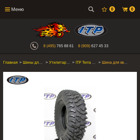
Меню
0
0
Интернет-магазин "Поросенок". Главн
8 (495)
765 88 61
8 (909)
627 45 33
Главная
>
Шины для квадроцикла
>
Утилитарные ATV/SxS
>
ITP Terra Hook
>
Шина для квадроцикла ITP Terra Hook 32x10R-14