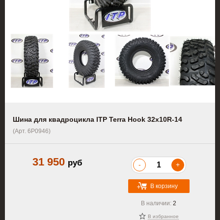
Шина для квадроцикла ITP Terra Hook 32x10R-14
(Арт. 6P0946)
31 950
руб
-
+
В корзину
В наличии:
2
В избранное