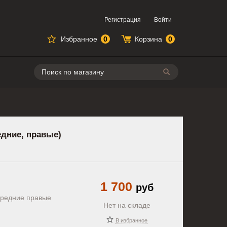
Регистрация
Войти
Избранное
0
Корзина
0
Поиск
едние, правые)
1 700
руб
ередние правые
Нет на складе
В избранное