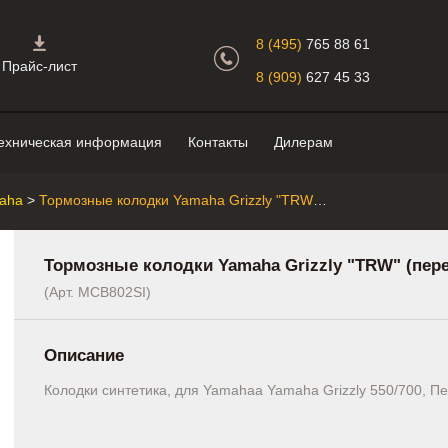
Главная страница.
8 (495)
765 88 61
Прайс-лист
8 (909)
627 45 33
ехническая информация
Контакты
Дилерам
aha
>
Тормозные колодки Yamaha Grizzly "TRW" (передние, правые)
Тормозные колодки Yamaha Grizzly "TRW" (пер
(Арт. MCB802SI)
Описание
Колодки синтетика, для Yamahaа Yamaha Grizzly 550/700, П