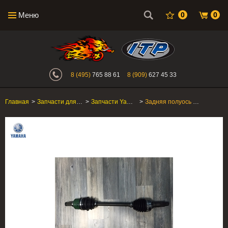
Меню
0
0
Интернет-магазин "Поросенок". Главн
8 (495)
765 88 61
8 (909)
627 45 33
Главная
>
Запчасти для квадроциклов
>
Запчасти Yamaha
>
Задняя полуось в сборе Yamaha Grizzly 700 2014+