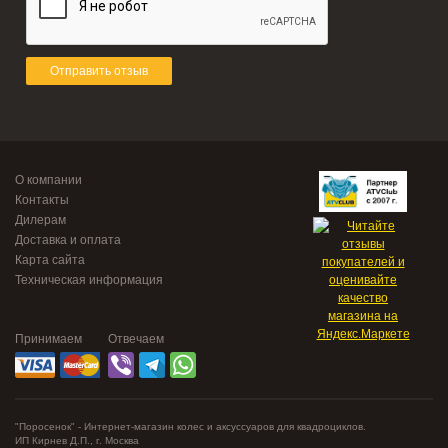
Отправить отзыв
О компании
Контакты
Дилерам
Доставка и оплата
Карта сайта
Техническая информация
Принимаем
Отвечаем
"Поросенок" - Интернет-магазин колес и аксуссуаров для квадроциклов.
ИП Кирнев Д.П., г. Москва