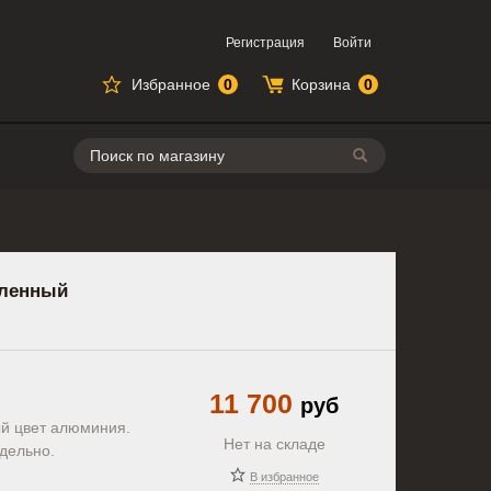
Регистрация
Войти
Избранное
0
Корзина
0
Поиск
иленный
11 700
руб
ый цвет алюминия.
Нет на складе
дельно.
В избранное