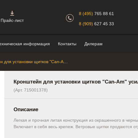
Главная страница.
8 (495)
765 88 61
Прайс-лист
8 (909)
627 45 33
ехническая информация
Контакты
Дилерам
Кронштейн для установки щитков "Can-Am" усиленный
Кронштейн для установки щитков "Can-Am" ус
(Арт. 715001378)
Описание
Легкая и прочная литая конструкция из окрашенного в черн
Включает в себя весь крепеж. Ветровые щитки продаются от