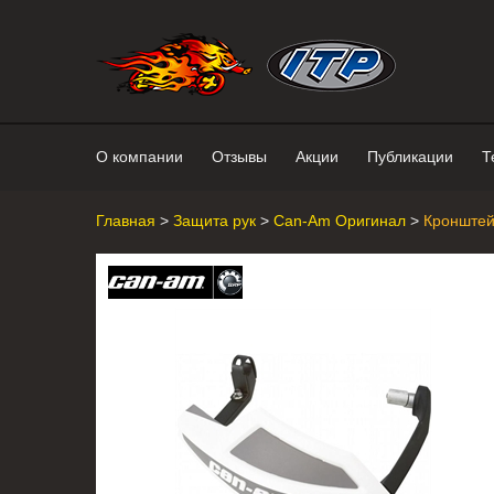
Интернет-магазин "Поросенок". 
О компании
Отзывы
Акции
Публикации
Т
Главная
>
Защита рук
>
Can-Am Оригинал
>