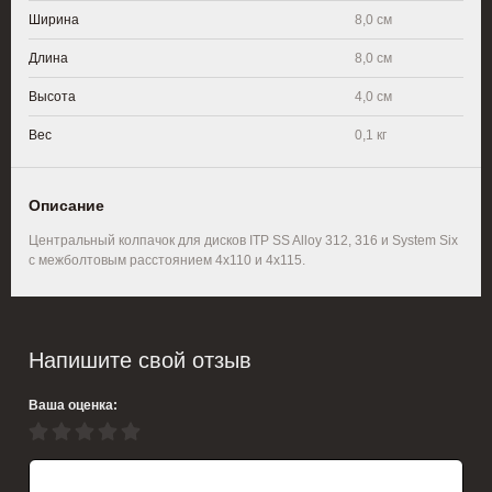
Ширина
8,0 см
Длина
8,0 см
Высота
4,0 см
Вес
0,1 кг
Описание
Центральный колпачок для дисков ITP SS Alloy 312, 316 и System Six
с межболтовым расстоянием 4х110 и 4х115.
Напишите свой отзыв
Ваша оценка: