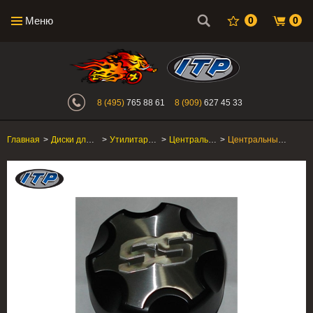
Меню
0
0
Интернет-магазин "Поросенок". Главн
8 (495)
765 88 61
8 (909)
627 45 33
Главная
>
Диски для квадроцикла
>
Утилитарные ATV/SxS
>
Центральные колпачки
>
Центральный колпачок диска ITP C110SS