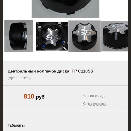
Центральный колпачок диска ITP C110SS
(Арт. C110SS)
810
руб
Нет на складе
В избранное
Габариты