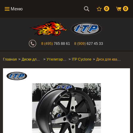
Меню
0
0
Интернет-магазин "Поросенок". Главн
8 (495)
765 88 61
8 (909)
627 45 33
Главная
>
Диски для квадроцикла
>
Утилитарные ATV/SxS
>
ITP Cyclone
>
Диск для квадроцикла ITP Cyclone 15CY18BX