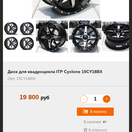
Диск для квадроцикла ITP Cyclone 15CY18BX
(Арт. 15CY18BX)
19 800
руб
-
+
В корзину
В наличии:
4+
В избранное