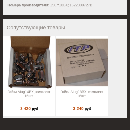
Номера производителя:
15CY18BX; 1522308727B
Сопутствующие товары
Гайки Alug14BX, комплект
Гайки Alug18BX, комплект
16шт.
16шт.
3 420
3 240
руб
руб