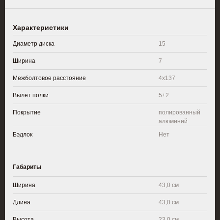
Характеристики
Диаметр диска
15
Ширина
7
Межболтовое расстояние
4x137
Вылет полки
5+2
Покрытие
полированный
алюминий
Бэдлок
Нет
Габариты
Ширина
43,0 см
Длина
43,0 см
Высота
23,0 см