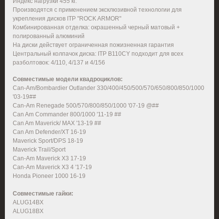
Индекс нагрузки 455 кг.
Производятся с применением эксклюзивной технологии для
укрепления дисков ITP "ROCK ARMOR"
Комбинированная отделка: окрашенный черный матовый +
полированный алюминий
На диски действует ограниченная пожизненная гарантия
Центральный колпачок диска: ITP B110CY подходит для всех
разболтовок: 4/110, 4/137 и 4/156
Совместимые модели квадроциклов:
Can-Am/Bombardier Outlander 330/400/450/500/570/650/800/850/1000
'03-19##
Can-Am Renegade 500/570/800/850/1000 '07-19 @##
Can Am Commander 800/1000 '11-19 ##
Can Am Maverick/ MAX '13-19 ##
Can Am Defender/XT 16-19
Maverick Sport/DPS 18-19
Maverick Trail/Sport
Can-Am Maverick X3 17-19
Can-Am Maverick X3 4 '17-19
Honda Pioneer 1000 16-19
Совместимые гайки:
ALUG14BX
ALUG18BX