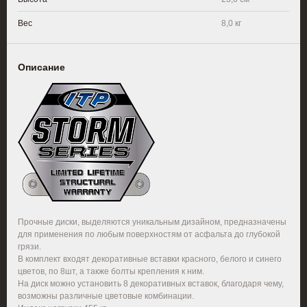
Вес
8,0 кг
Описание
Прочные диски, выделяются уникальным дизайном, предназначены
для применения по любым поверхностям от асфальта до глубокой
грязи.
В комплект входят декоративные вставки красного, белого и синего
цветов, по 8шт, а также болты крепления к ним.
На диск можно установить 8 декоративных вставок, благодаря чему,
возможны различные цветовые комбинации.