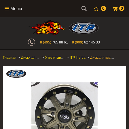
Меню
0
0
Интернет-магазин "Поросенок". Главн
8 (495)
765 88 61
8 (909)
627 45 33
Главная
>
Диски для квадроцикла
>
Утилитарные ATV/SxS
>
ITP Inertia
>
Диск для квадроцикла ITP Inertia 14VBR13BX 1422525729B BRONZE БРОНЗА