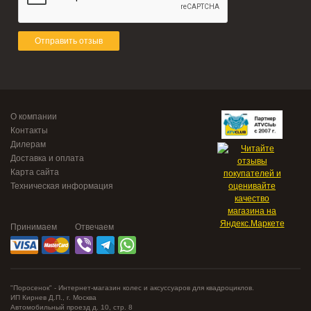
Отправить отзыв
О компании
Контакты
Дилерам
Доставка и оплата
Карта сайта
Техническая информация
Принимаем
Отвечаем
"Поросенок" - Интернет-магазин колес и аксуссуаров для квадроциклов.
ИП Кирнев Д.П., г. Москва
Автомобильный проезд д. 10, стр. 8