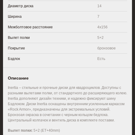
Диаметр диска
14
Ширина
7
Межболтовое расстояние
4x156
Вылет полки
5+2
Покрытие
бронзовое
Бэдлок
Есть
Описание
Inertia – стильные и прочные диски для квадроциклов. Доступны с
разными вылетами полки, от стандартного до расширяющего колею.
Inertia дополняют дизайн техники, и надежно фиксируют шину
Бэдлоком. Диски Inertia оснащены внутренним усиленным каркасом
«Rock Armor», предназначены для экстремальных условий.
Бронзоая окраска в сочетании с черным кольцом бедлока.
Центральный колпачок и вентиль диска в комплекте поставки.
Вылет полки:
5+2 (ЕT+40mm)