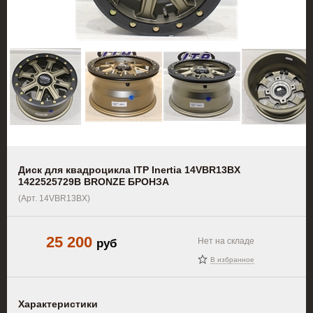
Диск для квадроцикла ITP Inertia 14VBR13BX
1422525729B BRONZE БРОНЗА
(Арт. 14VBR13BX)
25 200
руб
Нет на складе
В избранное
Характеристики