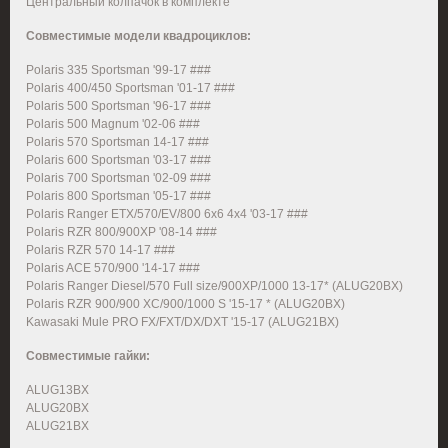
Центральный колпачок в комплекте
Совместимые модели квадроциклов:
Polaris 335 Sportsman '99-17 ###
Polaris 400/450 Sportsman '01-17 ###
Polaris 500 Sportsman '96-17 ###
Polaris 500 Magnum '02-06 ###
Polaris 570 Sportsman 14-17 ###
Polaris 600 Sportsman '03-17 ###
Polaris 700 Sportsman '02-09 ###
Polaris 800 Sportsman '05-17 ###
Polaris Ranger ETX/570/EV/800 6x6 4x4 '03-17 ###
Polaris RZR 800/900XP '08-14 ###
Polaris RZR 570 14-17 ###
Polaris ACE 570/900 '14-17 ###
Polaris Ranger Diesel/570 Full size/900XP/1000 13-17* (ALUG20BX)
Polaris RZR 900/900 XC/900/1000 S '15-17 * (ALUG20BX)
Kawasaki Mule PRO FX/FXT/DX/DXT '15-17 (ALUG21BX)
Совместимые гайки:
ALUG13BX
ALUG20BX
ALUG21BX