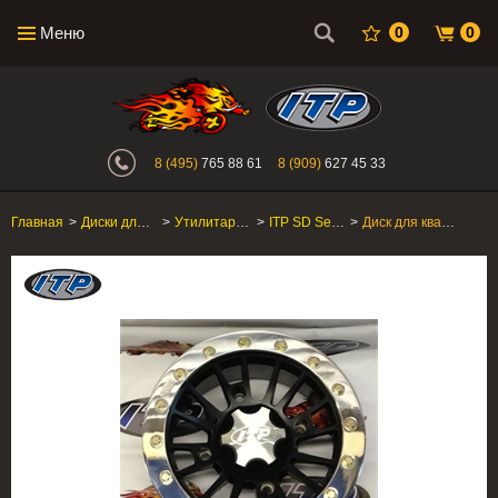
Меню
0
0
Интернет-магазин "Поросенок". Главн
8 (495)
765 88 61
8 (909)
627 45 33
Главная
>
Диски для квадроцикла
>
Утилитарные ATV/SxS
>
ITP SD Series Beadlock
>
Диск для квадроцикла ITP SD Series Beadlock 12SD13BX