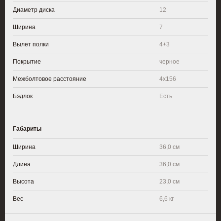
Диаметр диска
12
Ширина
7
Вылет полки
4+3
Покрытие
черное
Межболтовое расстояние
4x156
Бэдлок
Есть
Габариты
Ширина
36,0 см
Длина
36,0 см
Высота
23,0 см
Вес
6,6 кг