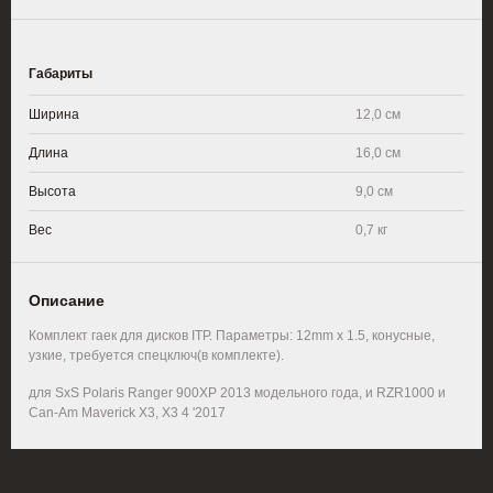
Габариты
Ширина
12,0 см
Длина
16,0 см
Высота
9,0 см
Вес
0,7 кг
Описание
Комплект гаек для дисков ITP. Параметры: 12mm x 1.5, конусные,
узкие, требуется спецключ(в комплекте).
для SxS Polaris Ranger 900XP 2013 модельного года, и RZR1000 и
Can-Am Maverick X3, X3 4 '2017