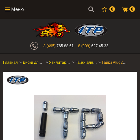
Меню
0
0
Интернет-магазин "Поросенок". Главн
8 (495)
765 88 61
8 (909)
627 45 33
Главная
>
Диски для квадроцикла
>
Утилитарные ATV/SxS
>
Гайки для дисков
>
Гайки Alug20BX, комплект 16шт + ключ