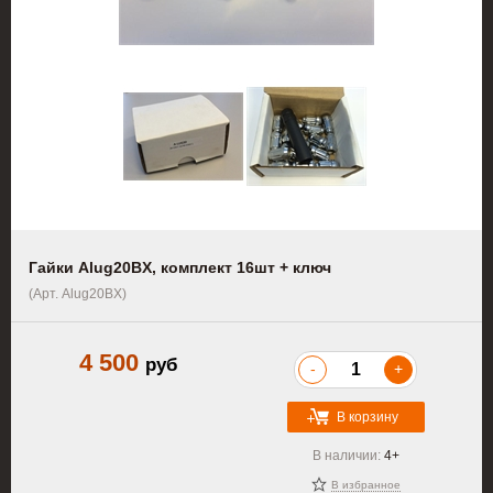
Гайки Alug20BX, комплект 16шт + ключ
(Арт. Alug20BX)
4 500
руб
-
+
В корзину
В наличии:
4+
В избранное