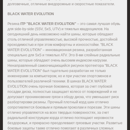
долговечные, отличные внедорожные и скоростные показатели.
BLACK WATER EVOLUTION
Резина
ITP "BLACK WATER EVOLUTION"
– это самая лучшая обувь
для side-by-side (SSV, SxS, UTV) и тяжелых квадроциклов. На
сегодняшний день невозможно найти шины, которые обладают
столь отличной управляемостью, высокой прочностью, достойной
проходимостью и при этом комфортны и износостойки. "BLACK
WATER EVOLUTION" – инновационная резина, разработанная
специально для SxS и тяжелых ATV. Это 8-ми слойные радиальные
шины, которые обладают очень высоким индексом нагрузки.
Ненаправленный самоочищающийся рисунок протектора "BLACK
WATER EVOLUTION" был тщательно разработан не только
инженерами за компьютером, но и при участии спортсменов и
пользователей различной техники. В шинах BLACK WATER
EVOLUTION очень прочная боковина, которая за счет глубокой
посадки диска, полностью защищает колесо от повреждений и не
допускает проникновение грязи к ободу диска, что уменьшает риск
разбортировки резины. Прочный плотный корд шин отлично
сопротивляется боковым и прямым проколам и порезам. Эти шины
отлично управляются на всех твердых поверхностях, за счет
радиальной конструкции корда отлично поглощают неровности
бездорожья, и прекрасно преодолевают грязевые участки. Развитые
боковые зацепы также отлично помогают в различных сложных