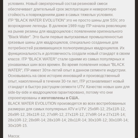
условиях. Новый сверхпрочный состав резиновой смеси
обеспечивает длительный срок эксплуатации и невероятную
стойкость к повреждениям даже в самых тяжелых условиях.
ITP "BLACK WATER EVOLUTION" это не просто шины для SSV, это
возрождение легенды. В далеком 1989 году ITP начала революцию
на рынке резины для квадроциклов с появлением оригинального
"Black Water". Это были первые выпускаемые промышленностью
грязевые шины для квадроциклов, специально созданные для
потребностей развивающихся полноприводных квадроциклов. Их
функциональность и долговечность создали новый стандарт в своем
классе. ITP "BLACK WATER" стали одними из самых популярных и
узнаваемых шин всех времен. Во время появления новых "BLACK
WATER", ITP имеет 30ти-летий опыт в данном сегменте индустрии.
Основываясь на свою историю инноваций и производственный
опыт, накопленный в течении 30-ти лет, ITP устанавливает новый
стандарт в быстро растущем сегменте UTV. Качество новых шин для
side-by-side и квадроциклов гарантировано, потому что они
спроектированы и
изготовлены в США.
BLACK WATER EVOLUTION производятся во всех востребованных
размерах для самых популярных ATV и UTV: 25x9R-12, 25x11R-12,
26x9R-12, 26x11R-12, 27x9R-12, 27x11R-12, 27x9R-14 и 27x11R-14;
28x10R-12; 28x9R-14; 28x10R-14; 28x11R-14; 30x10R-12; 30x10R-14;
30x10R-15.
Масса: