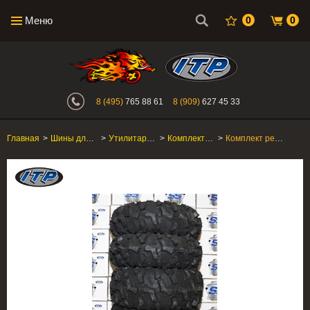
Меню
0
0
Интернет-магазин "Поросенок". Главн
8 (495)
765 88 61
8 (909)
627 45 33
Главная
>
Шины для квадроцикла
>
Утилитарные ATV/SxS
>
Комплекты шин (В ПРОЦЕССЕ)
>
Комплект резины для квадроцикла ITP Blackwater Evolution 28x9 R14