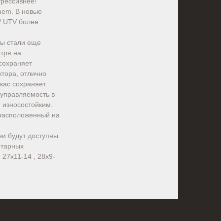
рессивнее!
hem. В новые
/ UTV более
пы стали еще
тря на
сохраняет
ктора, отлично
ркас сохраняет
 управляемость в
 износостойким.
 расположенный на
и будут доступны
итарных
 27x11-14 , 28x9-