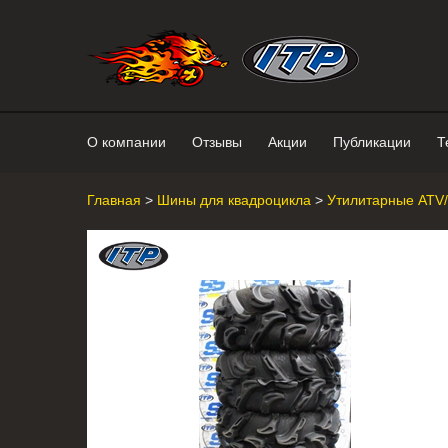
Интернет-магазин "Поросенок". 
О компании
Отзывы
Акции
Публикации
Т
Главная
>
Шины для квадроцикла
>
Утилитарные ATV