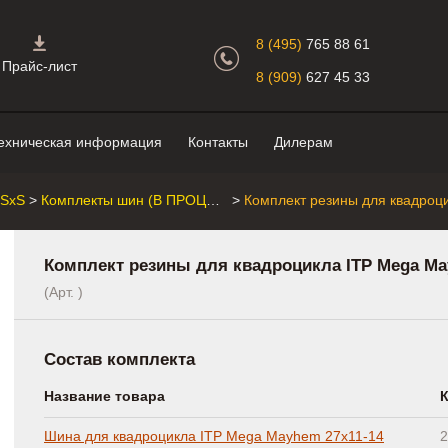
Главная страница.
8 (495)
765 88 61
Прайс-лист
8 (909)
627 45 33
ехническая информация
Контакты
Дилерам
/SxS
>
Комплекты шин (В ПРОЦЕССЕ)
>
Комплект резины для квадроцикла ITP Mega Ma
(Арт. )
Состав комплекта
Название товара
Шина для квадроцикла ITP Mega Mayhem 27x11-14
2