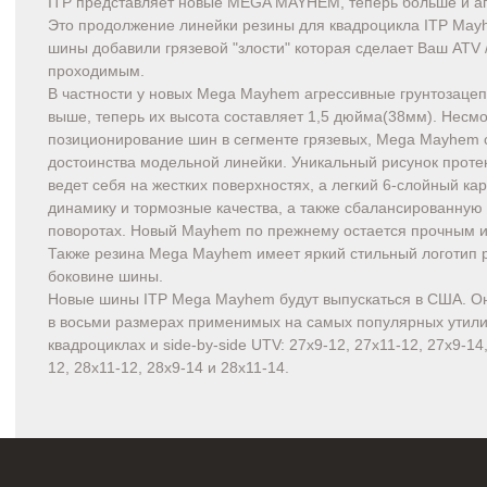
ITP представляет новые MEGA MAYHEM, теперь больше и аг
Это продолжение линейки резины для квадроцикла ITP May
шины добавили грязевой "злости" которая сделает Ваш ATV 
проходимым.
В частности у новых Mega Mayhem агрессивные грунтозаце
выше, теперь их высота составляет 1,5 дюйма(38мм). Несмо
позиционирование шин в сегменте грязевых, Mega Mayhem 
достоинства модельной линейки. Уникальный рисунок проте
ведет себя на жестких поверхностях, а легкий 6-слойный ка
динамику и тормозные качества, а также сбалансированную
поворотах. Новый Mayhem по прежнему остается прочным и
Также резина Mega Mayhem имеет яркий стильный логотип
боковине шины.
Новые шины ITP Mega Mayhem будут выпускаться в США. Он
в восьми размерах применимых на самых популярных утил
квадроциклах и side-by-side UTV: 27x9-12, 27x11-12, 27x9-14,
12, 28x11-12, 28x9-14 и 28x11-14.