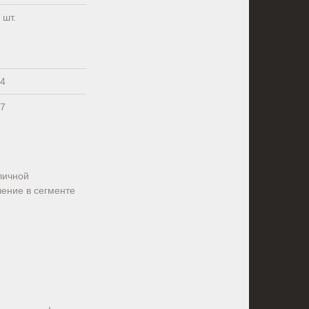
шт.
4
7
личной
шение в сегменте