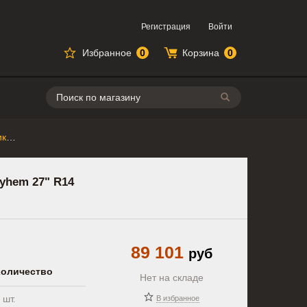
Регистрация
Войти
Избранное
0
Корзина
0
Поиск
Комплект резины для квадроцикла ITP Mega Mayhem 27" R14
yhem 27" R14
89 101
руб
Количество
Нет на складе
шт.
В избранное