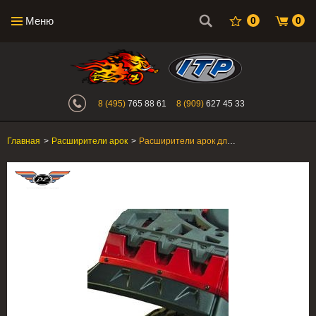
Меню
0
0
Интернет-магазин "Поросенок". Главн
8 (495)
765 88 61
8 (909)
627 45 33
Главная
>
Расширители арок
>
Расширители арок для квадроцикла Polaris Sportsman XP 550/850 Direction 2 Inc