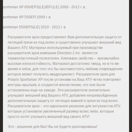
Sportsman XP 850/EPS(LE)/EFI (LE) 2009 - 2012 г. в.
Sportsman XP 550EFI 2009 г. в.
Sportsman 550/EPS(LE) 2010 - 2012 г. в.
Расширители арок предоставляют Вам дополнительную защиту от
летящей грязи из под колес и существенно улучшают внешний вид
Вашего ATV. Материал используемый при производстве
расширителя арок компании Direction 2 inc. является
термопластичный полиэтилен. Ключевое свойство – чрезвычайно
высокая износостойкость. Материал достаточно тверд, но в то же
время и гибок, для того что бы противостоять любому повреждению
которое может получить квадроциклист. Расширители арок для
Polaris
Sportsman
XP
после установки на Ваш ATV четко повторяют
контуры крыльев, и создается впечатление, что они были
установлены еще на заводе. Эти расширители значительно
улучшают внешний вид Вашего ATV, добавляя непревзойденную
дополнительную защиту от летящих камней и грязи из под колес.
Расширители арок – это идеальное решение для энтузиастов ATV,
которые установили увеличенный размер колес либо, которые
просто хотят улучшить внешний вид своего ATV!
Это - решение для Вас! Вы не будете разочарованы!