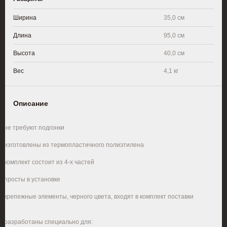
Ширина
35,0 см
Длина
95,0 см
Высота
40,0 см
Вес
4,1 кг
Описание
·
не требуют подгонки
·
изготовлены из термопластичного полиэтилена
·
комплект состоит из 4-х частей
·
просты в установке
·
крепежные элементы, черного цвета, входят в комплект поставки
·
разработаны специально для: