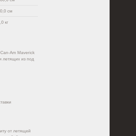
0,0 см
,0 кг
 Can-Am Maverick
и летящих из под
ставки
иту от летящей