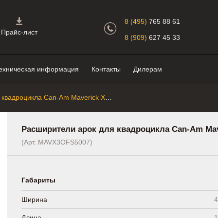
Главная страница.
8 (495)
765 88 61
Прайс-лист
8 (909)
627 45 33
ехническая информация
Контакты
Дилерам
Расширители арок для квадроцикла Can-Am Maverick X3 Direction 2 Inс
Расширители арок для квадроцикла Can-Am Maver
(Арт. MAVX3OFS5007)
Габариты
Ширина
4
Длина
1