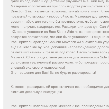
грязи из под колес и существенно улучшают внешний вид Ва
Материал используемый при производстве расширителя ар
Direction 2 inc. является термопластичный полиэтилен. Ключ
чрезвычайно высокая износостойкость. Материал достаточно 
время и гибок, для того что бы противостоять любому повр
может получить квадроциклист. Расширители арок для Can-
X3 после установки на Ваш Side x Side четко повторяют кон
создается впечатление, что они были установлены еще на з
Расширители арок для Can-Am Maverick X3 значительно ул
вид Вашего Side by Side, добавляя непревзойденную допол
от летящих камней и грязи из под колес. Расширители арок
Maverick X3 – это идеальное решение для энтузиастов Side b
установили увеличенный размер колес либо, которые просто
внешний вид своего квадроцикла!
Это - решение для Вас! Вы не будете разочарованы!
Комплект расширителей арок включает все необходимое для
включая детальную инструкцию.
Расширители колесных арок Direction 2 inc. произведены в К