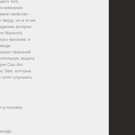
шего SxS.
ок компании
евое свойство –
тверд, но в то же
еждению которое
Am Maverick
туры крыльев, и
аводе.
учшают внешний
нительную защиту
 для Can-Am
y Side, которые
 хотят улучшить
 установки,
анаде.