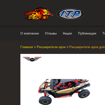
Интернет-магазин "Поросенок". 
О компании
Отзывы
Акции
Публикации
Т
Главная
>
Расширители арок
>