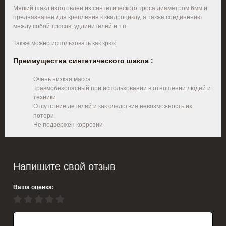
Мягкий шакл изготовлен из синтетического троса диаметром 6мм и
предназначен для крепления к квадроциклу, а также соединению
между собой тросов, удлинителей и т.п.
Также можно использовать как крюк.
Преимущества синтетического шакла :
Очень низкая масса
Травмобезопасный при использовании в отношении людей и
техники
Отсутствие деталей и как следствие невозможность их
потери
Не подвержен коррозии
Напишите свой отзыв
Ваша оценка: