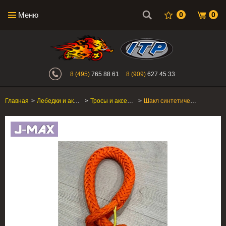
Меню
0
0
Интернет-магазин "Поросенок". Главн
8 (495)
765 88 61
8 (909)
627 45 33
Главная
>
Лебедки и аксессуары
>
Тросы и аксессуары
>
Шакл синтетический для лебедки для квадроцикла J-MAX ORANGE