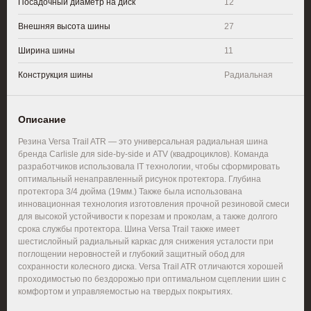
Посадочный диаметр на диск
12
Внешняя высота шины
27
Ширина шины
11
Конструкция шины
Радиальная
Описание
Резина Versa Trail ATR — это универсальная радиальная шина
бренда Carlisle для side-by-side и ATV (квадроциклов). Команда
разработчиков использовала IT технологии, чтобы сформировать
оптимальный ненаправленный рисунок протектора. Глубина
протектора 3/4 дюйма (19мм.) Также была использована
инновационная технология изготовления прочной резиновой смеси
для высокой устойчивости к порезам и проколам, а также долгого
срока службы протектора. Шина Versa Trail также имеет
шестислойный радиальный каркас для снижения усталости при
поглощении неровностей и глубокий защитный обод для
сохранности колесного диска. Versa Trail ATR отличаются хорошей
проходимостью по бездорожью при оптимальном сцеплении шин с
комфортом и управляемостью на твердых покрытиях.