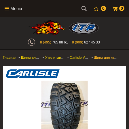
Меню
0
0
Интернет-магазин "Поросенок". Главн
8 (495)
765 88 61
8 (909)
627 45 33
Главная
>
Шины для квадроцикла
>
Утилитарные ATV/SxS
>
Carlisle Versa Trail
>
Шина для квадроцикла Carlisle Versa Trail 27x11R12