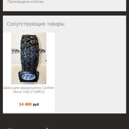
Произведены в Китае.
Сопутствующие товары
Шина для квадроцикла Carlisle
Versa Trail 27x9R12
14 400
руб