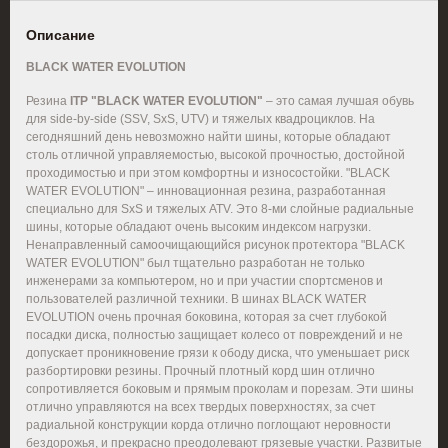
Описание
BLACK WATER EVOLUTION
Резина
ITP "BLACK WATER EVOLUTION"
– это самая лучшая обувь
для side-by-side (SSV, SxS, UTV) и тяжелых квадроциклов. На
сегодняшний день невозможно найти шины, которые обладают
столь отличной управляемостью, высокой прочностью, достойной
проходимостью и при этом комфортны и износостойки. "BLACK
WATER EVOLUTION" – инновационная резина, разработанная
специально для SxS и тяжелых ATV. Это 8-ми слойные радиальные
шины, которые обладают очень высоким индексом нагрузки.
Ненаправленный самоочищающийся рисунок протектора "BLACK
WATER EVOLUTION" был тщательно разработан не только
инженерами за компьютером, но и при участии спортсменов и
пользователей различной техники. В шинах BLACK WATER
EVOLUTION очень прочная боковина, которая за счет глубокой
посадки диска, полностью защищает колесо от повреждений и не
допускает проникновение грязи к ободу диска, что уменьшает риск
разбортировки резины. Прочный плотный корд шин отлично
сопротивляется боковым и прямым проколам и порезам. Эти шины
отлично управляются на всех твердых поверхностях, за счет
радиальной конструкции корда отлично поглощают неровности
бездорожья, и прекрасно преодолевают грязевые участки. Развитые