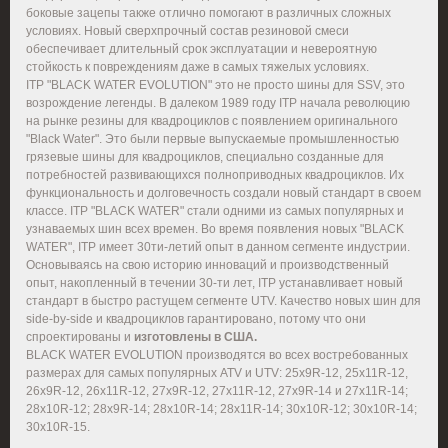
боковые зацепы также отлично помогают в различных сложных
условиях. Новый сверхпрочный состав резиновой смеси
обеспечивает длительный срок эксплуатации и невероятную
стойкость к повреждениям даже в самых тяжелых условиях.
ITP "BLACK WATER EVOLUTION" это не просто шины для SSV, это
возрождение легенды. В далеком 1989 году ITP начала революцию
на рынке резины для квадроциклов с появлением оригинального
"Black Water". Это были первые выпускаемые промышленностью
грязевые шины для квадроциклов, специально созданные для
потребностей развивающихся полноприводных квадроциклов. Их
функциональность и долговечность создали новый стандарт в своем
классе. ITP "BLACK WATER" стали одними из самых популярных и
узнаваемых шин всех времен. Во время появления новых "BLACK
WATER", ITP имеет 30ти-летий опыт в данном сегменте индустрии.
Основываясь на свою историю инноваций и производственный
опыт, накопленный в течении 30-ти лет, ITP устанавливает новый
стандарт в быстро растущем сегменте UTV. Качество новых шин для
side-by-side и квадроциклов гарантировано, потому что они
спроектированы и
изготовлены в США.
BLACK WATER EVOLUTION производятся во всех востребованных
размерах для самых популярных ATV и UTV: 25x9R-12, 25x11R-12,
26x9R-12, 26x11R-12, 27x9R-12, 27x11R-12, 27x9R-14 и 27x11R-14;
28x10R-12; 28x9R-14; 28x10R-14; 28x11R-14; 30x10R-12; 30x10R-14;
30x10R-15.