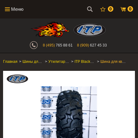
Меню
0
0
Интернет-магазин "Поросенок". Главн
8 (495)
765 88 61
8 (909)
627 45 33
Главная
>
Шины для квадроцикла
>
Утилитарные ATV/SxS
>
ITP Blackwater Evolution
>
Шина для квадроцикла ITP Blackwater Evolution 28x10R-12