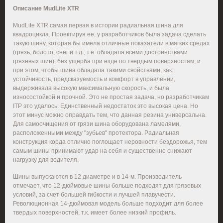
Описание
MudLite XTR
MudLite XTR самая первая в истории радиальная шина для
квадроцикла. Проектируя ее, у разработчиков была задача сделать
такую шину, которая бы имела отличные показатели в мягких средах
(грязь, болото, снег и т.д., т.е. обладала всеми достоинствами
грязевых шин), без ущерба при езде по твердым поверхностям, и
при этом, чтобы шина обладала такими свойствами, как:
устойчивость, предсказуемость и комфорт в управлении,
выдерживала высокую максимальную скорость, и была
износостойкой и прочной. Это не простая задача, но разработчикам
ITP это удалось. Единственный недостаток это высокая цена. Но
этот минус можно оправдать тем, что данная резина универсальна.
Для самоочищения от грязи шина оборудована ламелями,
расположенными между "зубьев" протектора. Радиальная
конструкция корда отлично поглощает неровности бездорожья, тем
самым шины принимают удар на себя и существенно снижают
нагрузку для водителя.
Шины выпускаются в 12 диаметре и в 14-м. Производитель
отмечает, что 12-дюймовые шины больше подходят для грязевых
условий, за счет большей гибкости и лучшей плавучести.
Революционная 14-дюймовая модель больше подходит для более
твердых поверхностей, т.к. имеет более низкий профиль.