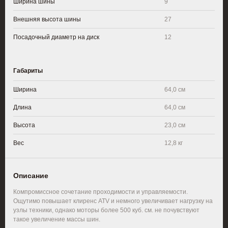
Ширина шины
9
Внешняя высота шины
27
Посадочный диаметр на диск
12
Габариты
Ширина
64,0 см
Длина
64,0 см
Высота
23,0 см
Вес
12,8 кг
Описание
Компромиссное сочетание проходимости и управляемости.
Ощутимо повышает клиренс ATV и немного увеличивает нагрузку на
узлы техники, однако моторы более 500 куб. см. не почувствуют
такое увеличение массы шин.