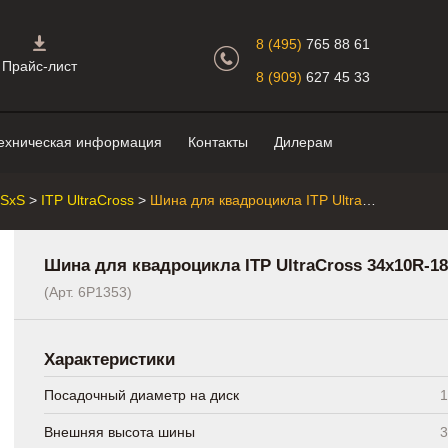
Главная страница.
8 (495)
765 88 61
Прайс-лист
8 (909)
627 45 33
ехническая информация
Контакты
Дилерам
/SxS
>
ITP UltraCross
>
Шина для квадроцикла ITP UltraCross 34x10R-18
Шина для квадроцикла ITP UltraCross 34x10R-18
(Арт. 6P1353)
Характеристики
Посадочный диаметр на диск
1
Внешняя высота шины
3