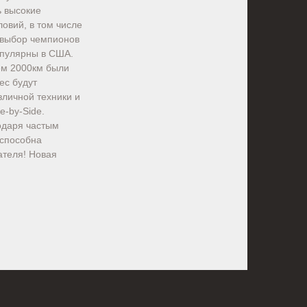
ь высокие
овий, в том числе
 выбор чемпионов
популярны в США.
ем 2000км были
ec будут
зличной техники и
e-by-Side.
одаря частым
 способна
ателя! Новая