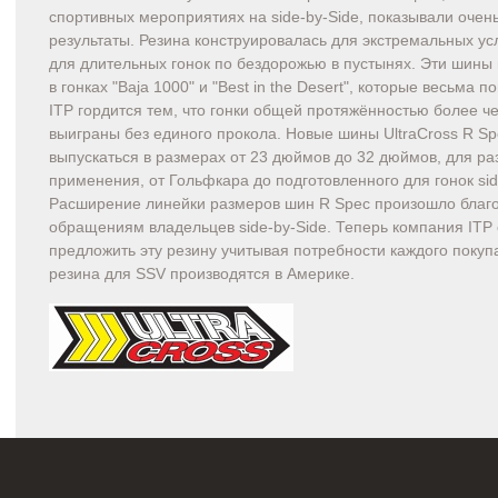
спортивных мероприятиях на side-by-Side, показывали очен
результаты. Резина конструировалась для экстремальных усл
для длительных гонок по бездорожью в пустынях. Эти шины
в гонках "Baja 1000" и "Best in the Desert", которые весьма 
ITP гордится тем, что гонки общей протяжённостью более ч
выиграны без единого прокола. Новые шины UltraCross R Sp
выпускаться в размерах от 23 дюймов до 32 дюймов, для ра
применения, от Гольфкара до подготовленного для гонок sid
Расширение линейки размеров шин R Spec произошло благ
обращениям владельцев side-by-Side. Теперь компания ITP
предложить эту резину учитывая потребности каждого покуп
резина для SSV производятся в Америке.