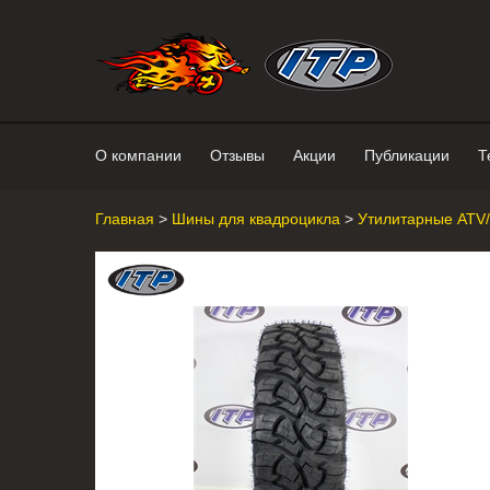
Интернет-магазин "Поросенок". 
О компании
Отзывы
Акции
Публикации
Т
Главная
>
Шины для квадроцикла
>
Утилитарные ATV