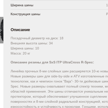
Ширина шины
1
Конструкция шины
Р
Описание
Посадочный диаметр на диск: 18
Внешняя высота шины: 34
Ширина шины: 10
Масса: 20 кг
Описание резины для SxS ITP UltraCross R-Spec:
Линейка прочных 8-ми слойных шин расширяется 10-ю нов
Новые размеры шин для side-by-side и ATV изготовленные п
технологии, как и чемпион гонок "Baja"- 30-ти дюймовые шин
Spec. Новые размеры охватывают полный спектр техники, 
областей применения. Эти шины отличаются уникальным н
протектором, который обеспечивает улучшенное сцепление 
поверхностях и 8-ми слойной радиальной конструкцией, ко
износостойкость и устойчивость к проколам. Гонщики, испол