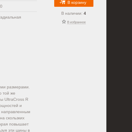
В корзину
0
В наличии:
4
адиальная
В избранное
ыми размерами.
о той же
ы UltraCross R
мощностей и
е направленным
на скользких
торая повышает
ьзуя эти шины в