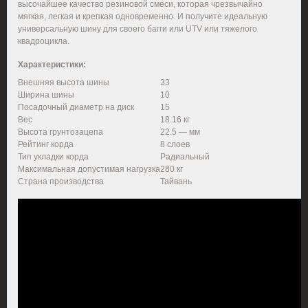
высочайшее качество резиновой смеси, которая чрезвычайно
мягкая, легкая и крепкая одновременно. И получите идеальную
универсальную шину для своего багги или UTV или тяжелого
квадроцикла.
Характеристики:
Внешняя высота шины
33
Ширина шины
10
Посадочный диаметр на диск
15
Вес
18.16 кг
Высота грунтозацепа
22.5 — мм
Рейтинг корда
8 слоев
Тип укладки корда
Радиальный
Максимальная допустимая нагрузка
280 кг
Страна производства
Тайвань