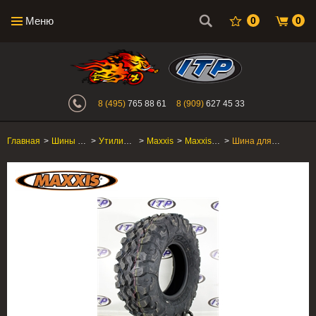
Меню
0
0
Интернет-магазин "Поросенок". Главн
8 (495)
765 88 61
8 (909)
627 45 33
Главная
>
Шины для квадроцикла
>
Утилитарные ATV/SxS
>
Maxxis
>
Maxxis Carnivore
>
Шина для квадроцикла Maxxis Carnivore 33X10R-15