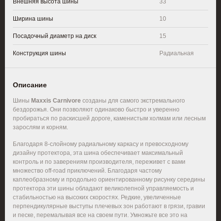
Внешняя высота шины
33
Ширина шины
10
Посадочный диаметр на диск
15
Конструкция шины
Радиальная
Описание
Шины
Maxxis Carnivore
созданы для самого экстремального
бездорожья. Они позволяют одинаково быстро и уверенно
пробираться по раскисшей дороге, каменистым холмам или лесным
зарослям и корням.
Благодаря 8-слойному радиальному каркасу и превосходному
дизайну протектора, эта шина обеспечивает максимальный
контроль и по заверениям производителя, переживет с вами
множество off-road приключений. Благодаря частому
каплеобразному и продольно ориентированному рисунку середины
протектора эти шины обладают великолепной управляемость и
стабильностью на высоких скоростях. Редкие, увеличенные
перпендикулярные выступы плечевых зон работают в грязи, гравии
и песке, перемалывая все на своем пути. Умножьте все это на