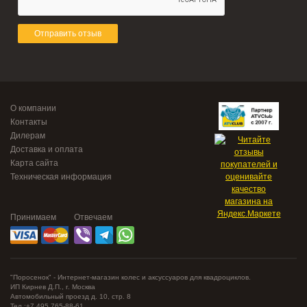
Отправить отзыв
О компании
Контакты
Дилерам
Доставка и оплата
Карта сайта
Техническая информация
Принимаем
Отвечаем
"Поросенок" - Интернет-магазин колес и аксуссуаров для квадроциклов.
ИП Кирнев Д.П., г. Москва
Автомобильный проезд д. 10, стр. 8
Тел.:+7 495 765-88-61