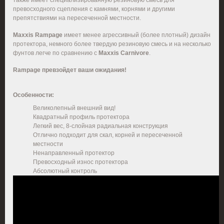
также имеет специализированную резиновую смесь для
превосходного сцепления с камнями, корнями и другими
препятствиями на пересеченной местности.
Maxxis Rampage
имеет менее агрессивный (более плотный) дизайн
протектора, немного более твердую резиновую смесь и на несколько
фунтов легче по сравнению с
Maxxis Carnivore
.
Rampage превзойдет ваши ожидания!
Особенности:
Великолепный внешний вид!
Квадратный профиль протектора
Легкий вес, 8-слойная радиальная конструкция
Отлично подходит для скал, корней и пересеченной
местности
Ненаправленный протектор
Превосходный износ протектора
Абсолютный контроль