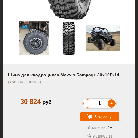
Шина для квадроцикла Maxxis Rampage 30x10R-14
(Арт. TM00102900)
30 824
руб
-
+
В корзину
В наличии:
4+
В избранное