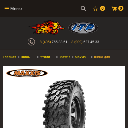
Меню
0
0
Интернет-магазин "Поросенок". Главн
8 (495)
765 88 61
8 (909)
627 45 33
Главная
>
Шины для квадроцикла
>
Утилитарные ATV/SxS
>
Maxxis
>
Maxxis Rampage / Fury
>
Шина для квадроцикла Maxxis Rampage 30x10R-14