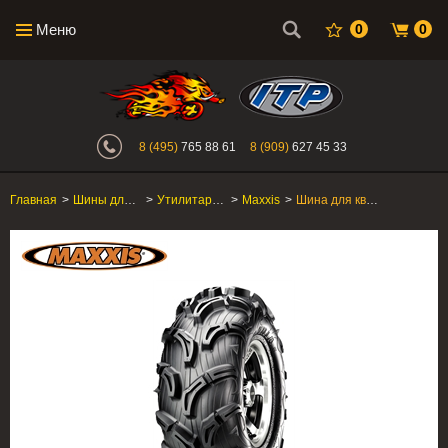
Меню
0
0
Интернет-магазин "Поросенок". Главн
8 (495)
765 88 61
8 (909)
627 45 33
Главная
>
Шины для квадроцикла
>
Утилитарные ATV/SxS
>
Maxxis
>
Шина для квадроцикла Maxxis Zilla 30X11-14