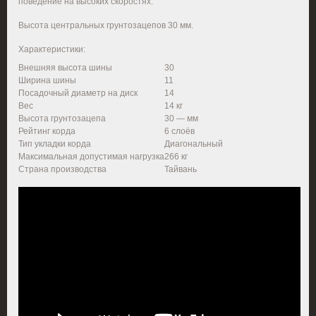
поведение на высоких скоростях.
Высота центральных грунтозацепов 30 мм.
Характеристики:
Внешняя высота шины
30
Ширина шины
11
Посадочный диаметр на диск
14
Вес
14 кг
Высота грунтозацепа
30 — мм
Рейтинг корда
6 слоёв
Тип укладки корда
Диагональный
Максимальная допустимая нагрузка
266 кг
Страна производства
Тайвань