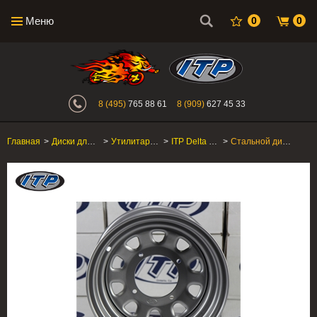
Меню
0
0
Интернет-магазин "Поросенок". Главн
8 (495)
765 88 61
8 (909)
627 45 33
Главная
>
Диски для квадроцикла
>
Утилитарные ATV/SxS
>
ITP Delta Steel
>
Стальной диск для квадроцикла ITP Delta Steel D12F137