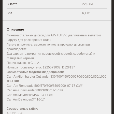
Высота
22,0 см
Вес
6,1 кг
Описание
Линейка стальных дисков для ATV / UTV с увеличенным вылетом
наружу для расширения колеи.
Легкие и прочные, высокая точность прокатки дисков при
производстве.
Два варианта покрытия порошковой краской: серебристый и
глянцевый черный.
Производятся в С.Ш.А.
Номера производителя: 1225573032; D12F137
Совместимые модели квадроциклов:
Can-Am/Bombardier Outlander 330/400/450/500/570/650/800/850/1000
'03-17##
Can-Am Renegade 500/570/800/850/1000 '07-17 @##
Can Am Commander 800/1000 '11-17 ##
Can Am Maverick/ MAX '13-17 ##
Can Am Defender/XT 16-17
Совместимые гайки:
ALUG15BX