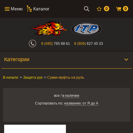
Меню
Каталог
0
0
Интернет-магазин "Поросенок". Главн
8 (495)
765 88 61
8 (909)
627 45 33
Категории
В начало
>
Защита рук
>
Сумки-муфты на руль
все
/
в наличии
Сортировать по:
названию: от Я до А