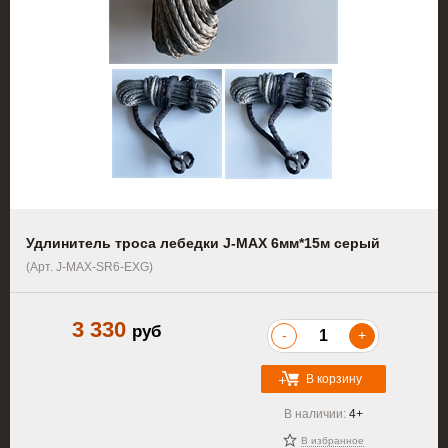
Удлинитель троса лебедки J-MAX 6мм*15м серый
(Арт. J-MAX-SR6-EXG)
3 330
руб
-
+
В корзину
В наличии:
4+
В избранное