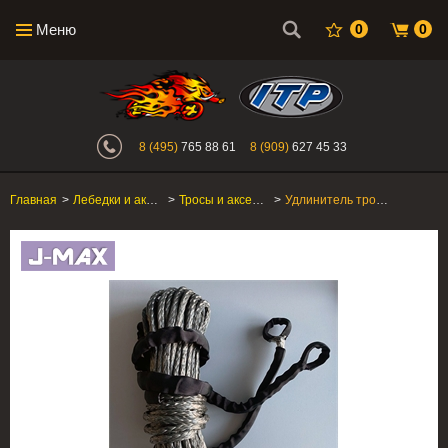
Меню
0
0
Интернет-магазин "Поросенок". Главн
8 (495)
765 88 61
8 (909)
627 45 33
Главная
>
Лебедки и аксессуары
>
Тросы и аксессуары
>
Удлинитель троса лебедки J-MAX 6мм*15м серый