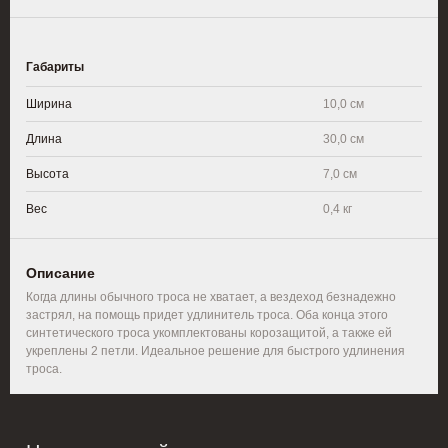
Габариты
Ширина
10,0 см
Длина
30,0 см
Высота
7,0 см
Вес
0,4 кг
Описание
Когда длины обычного троса не хватает, а вездеход безнадежно
застрял, на помощь придет удлинитель троса. Оба конца этого
синтетического троса укомплектованы корозащитой, а также ей
укреплены 2 петли. Идеальное решение для быстрого удлинения
троса.