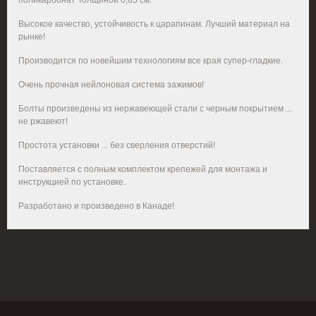
поликарбонат Толщиной 0,65 см.
Высокое качество, устойчивость к царапинам. Лучший материал на
рынке!
Производится по новейшим технологиям все края супер-гладкие.
Очень прочная нейлоновая система зажимов!
Болты произведены из нержавеющей стали с черным покрытием ...
не ржавеют!
Простота установки ... без сверления отверстий!
Поставляется с полным комплектом крепежей для монтажа и
инструкцией по установке.
Разработано и произведено в Канаде!