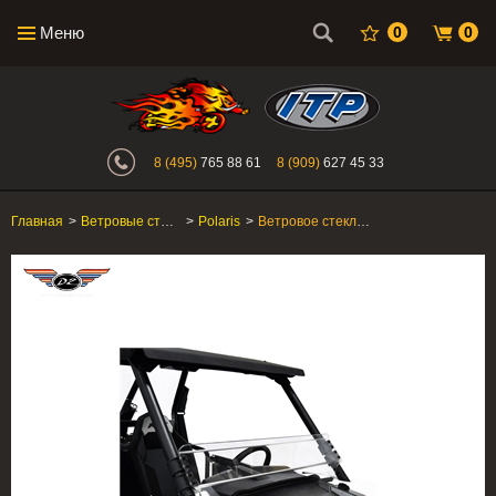
Меню
0
0
Интернет-магазин "Поросенок". Главн
8 (495)
765 88 61
8 (909)
627 45 33
Главная
>
Ветровые стекла для UTV
>
Polaris
>
Ветровое стекло Polaris RZR1000 "Direction2 inc.", низкое