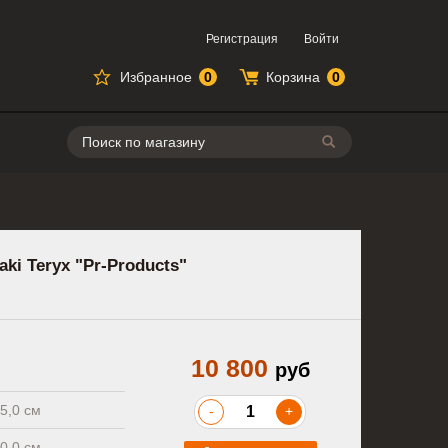
Регистрация
Войти
Избранное
0
Корзина
0
Поиск
i Teryx "Pr-Products"
10 800
руб
5,0 см
-
+
0,0 см