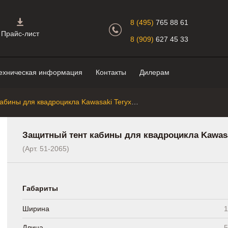
Главная страница.
8 (495)
765 88 61
Прайс-лист
8 (909)
627 45 33
ехническая информация
Контакты
Дилерам
Защитный тент кабины для квадроцикла Kawasaki Teryx "Pr-Products"
Защитный тент кабины для квадроцикла Kawasak
(Арт. 51-2065)
Габариты
Ширина
1
Длина
5