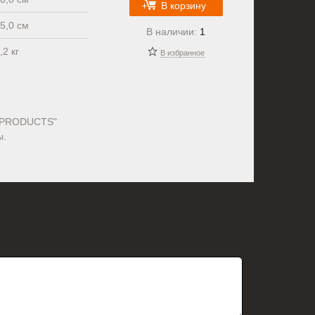
В корзину
5,0 см
В наличии:
1
,2 кг
В избранное
R-PRODUCTS"
ы.