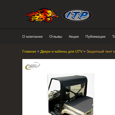
Интернет-магазин "Поросенок". 
О компании
Отзывы
Акции
Публикации
Т
Главная
>
Двери и кабины для UTV
>