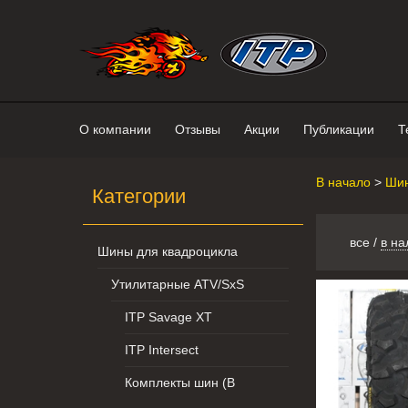
Интернет-магазин "Поросенок". 
О компании
Отзывы
Акции
Публикации
Т
В начало
>
Шин
Категории
все
/
в на
Шины для квадроцикла
Утилитарные ATV/SxS
ITP Savage XT
ITP Intersect
Комплекты шин (В