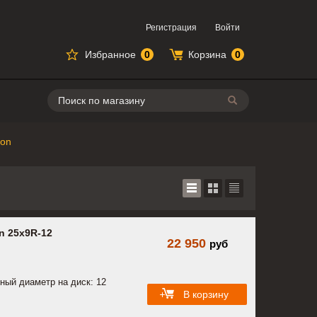
Регистрация
Войти
Избранное
0
Корзина
0
Поиск
ion
n 25x9R-12
22 950
руб
ный диаметр на диск: 12
В корзину