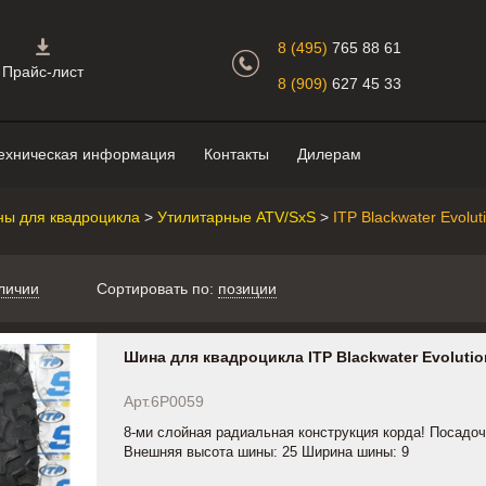
Главная страница.
8 (495)
765 88 61
Прайс-лист
8 (909)
627 45 33
ехническая информация
Контакты
Дилерам
ы для квадроцикла
>
Утилитарные ATV/SxS
>
ITP Blackwater Evolut
личии
Сортировать по:
позиции
Шина для квадроцикла ITP Blackwater Evolutio
Арт.6P0059
8-ми слойная радиальная конструкция корда! Посадоч
Внешняя высота шины: 25 Ширина шины: 9