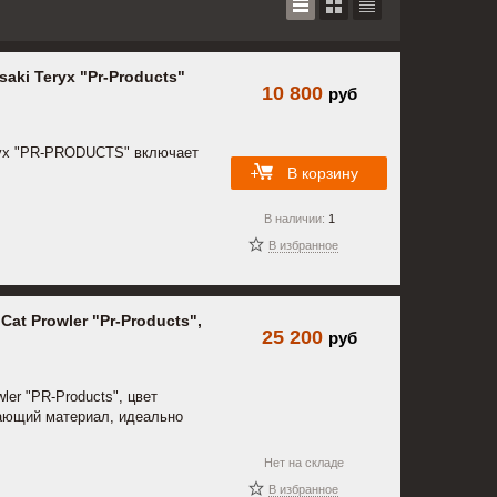
ki Teryx "Pr-Products"
10 800
руб
ryx "PR-PRODUCTS" включает
В корзину
В наличии:
1
В избранное
at Prowler "Pr-Products",
25 200
руб
ler "PR-Products", цвет
ающий материал, идеально
Нет на складе
В избранное