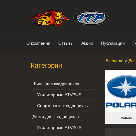
Интернет-магазин "Поросенок". 
О компании
Отзывы
Акции
Публикации
Т
В начало
>
Две
Категории
Шины для квадроцикла
Утилитарные ATV/SxS
Спортивные квадроциклы
Диски для квадроцикла
Polaris
Утилитарные ATV/SxS