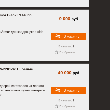
mor Black P144055
9 000
руб
 Armor для квадроцикла side
В корзину
В наличии:
1
В избранное
TV-2201-WHT, белые
40 000
руб
верей изготовлен из легкого
В корзину
ого алюминия путем лазерной
r
В наличии:
2
В избранное