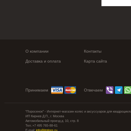
О компании
Контакты
Доставка и оплата
Карта сайта
Принимаем
Отвечаем
"Поросенок" - Интернет-магазин колес и аксуссуаров для квадроцикл
ИП Кирнев Д.П., г. Москва
Автомобильный проезд д. 10, стр. 8
Тел.:+7 495 765-88-61
E-mail:
info@itptires.ru