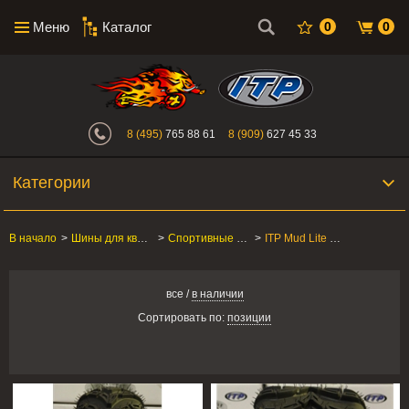
Меню
Каталог
0
0
Интернет-магазин "Поросенок". Главн
8 (495)
765 88 61
8 (909)
627 45 33
Категории
В начало
>
Шины для квадроцикла
>
Спортивные квадроциклы
>
ITP Mud Lite SP/AT
все
/
в наличии
Сортировать по:
позиции