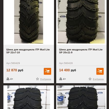
Шина для квадроцикла ITP Mud Lite
Шина для квадроцикла ITP Mud Lite
SP 22x7-10
SP 20x11-9
Арт.560429
Арт.560428
12 870
14 400
руб
руб
В корзину
В к
4+
4+
В избранное
В избранное