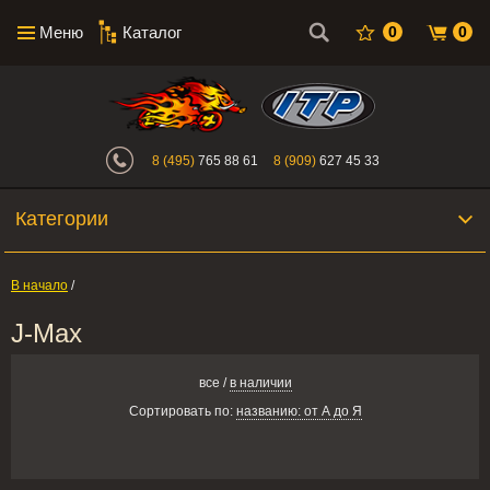
Меню
Каталог
0
0
Интернет-магазин "Поросенок". Главн
8 (495)
765 88 61
8 (909)
627 45 33
Категории
В начало
/
J-Max
все
/
в наличии
Сортировать по:
названию: от А до Я