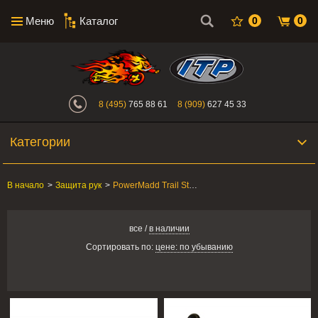
Меню
Каталог
0
0
Интернет-магазин "Поросенок". Главн
8 (495)
765 88 61
8 (909)
627 45 33
Категории
В начало
>
Защита рук
>
PowerMadd Trail Star-серия
все
/
в наличии
Сортировать по:
цене: по убыванию