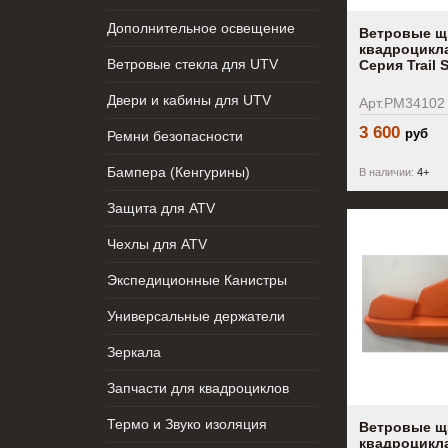
Дополнительное освещение
Ветровые щ
квадроцикл
Ветровые стекла для UTV
Серия Trail 
Двери и кабины для UTV
Арт.PM34102
3 600
руб
Ремни безопасности
Бампера (Кенгурины)
В наличии:
4+
Защита для ATV
Чехлы для ATV
Экспедиционные Канистры
Универсальные держатели
Зеркала
Запчасти для квадроциклов
Термо и Звуко изоляция
Ветровые щ
квадроцикл