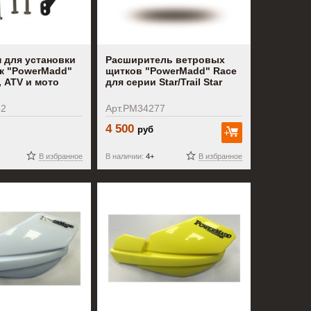
 для установки
Расширитель ветровых
к "PowerMadd"
щитков "PowerMadd" Race
, ATV и мото
для серии Star/Trail Star
52
Арт.PM34277
4 500
руб
В корзину
В избранное
В наличии:
4+
В избранное