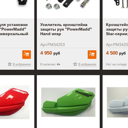
для установки
Усилитель кронштейна
Кронштейн
 "PowerMadd"
защиты рук "PowerMadd"
защиты ру
универсальный
Hand wrap
Star-серии
Арт.PM34253
Арт.PM342
4 950
4 500
руб
руб
В корзину
В корзину
В избранное
В наличии:
4+
В избранное
Нет на складе