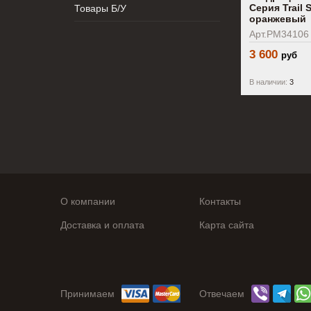
Серия Trail S
Товары Б/У
оранжевый
Арт.PM34106
3 600
руб
В наличии:
3
О компании
Контакты
Доставка и оплата
Карта сайта
Принимаем
Отвечаем