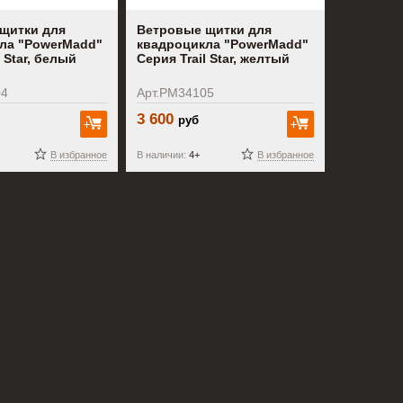
щитки для
Ветровые щитки для
ла "PowerMadd"
квадроцикла "PowerMadd"
l Star, белый
Серия Trail Star, желтый
04
Арт.PM34105
3 600
руб
В корзину
В корзину
В избранное
В наличии:
4+
В избранное