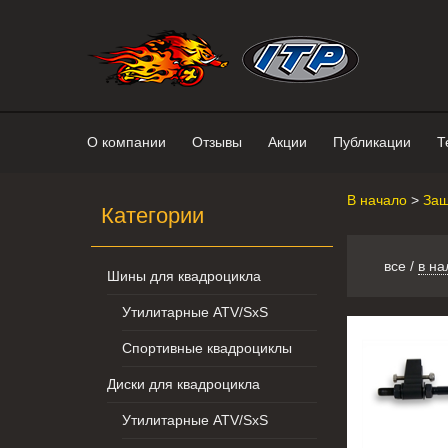
Интернет-магазин "Поросенок". 
О компании
Отзывы
Акции
Публикации
Т
В начало
>
Защ
Категории
все
/
в на
Шины для квадроцикла
Утилитарные ATV/SxS
Спортивные квадроциклы
Диски для квадроцикла
Утилитарные ATV/SxS