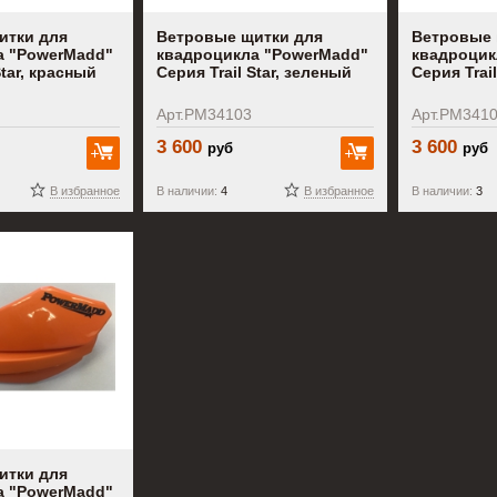
итки для
Ветровые щитки для
Ветровые 
а "PowerMadd"
квадроцикла "PowerMadd"
квадроцик
Star, красный
Серия Trail Star, зеленый
Серия Trai
Арт.PM34103
Арт.PM341
3 600
3 600
руб
руб
В корзину
В корзину
В избранное
В наличии:
4
В избранное
В наличии:
3
итки для
а "PowerMadd"