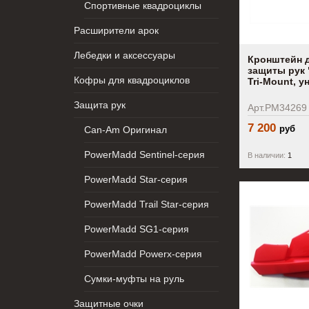
Спортивные квадроциклы
Расширители арок
Лебедки и аксессуары
Кронштейн 
защиты рук
Кофры для квадроциклов
Tri-Mount, 
Защита рук
Арт.PM34269
7 200
руб
Can-Am Оригинал
PowerMadd Sentinel-серия
В наличии:
1
PowerMadd Star-серия
PowerMadd Trail Star-серия
PowerMadd SG1-серия
PowerMadd Powerx-серия
Сумки-муфты на руль
Защитные очки