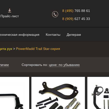
Главная страница.
8 (495)
765 88 61
Прайс-лист
8 (909)
627 45 33
ехническая информация
Контакты
Дилерам
ита рук
>
PowerMadd Trail Star-серия
личии
Сортировать по:
цене: по убыванию