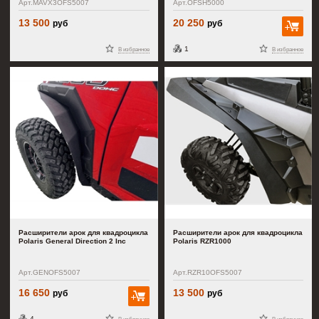
Арт.MAVX3OFS5007
Арт.OFSH5000
13 500
20 250
руб
руб
В к
1
В избранное
В избранное
Расширители арок для квадроцикла
Расширители арок для квадроцикла
Polaris General Direction 2 Inc
Polaris RZR1000
Арт.GENOFS5007
Арт.RZR10OFS5007
16 650
13 500
руб
руб
В корзину
4