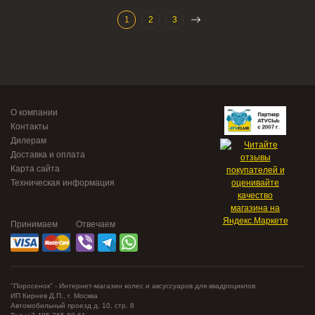
1
2
3
О компании
Контакты
Дилерам
Доставка и оплата
Карта сайта
Техническая информация
Принимаем
Отвечаем
"Поросенок" - Интернет-магазин колес и аксуссуаров для квадроциклов.
ИП Кирнев Д.П., г. Москва
Автомобильный проезд д. 10, стр. 8