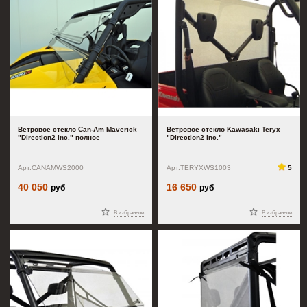
Ветровое стекло Can-Am Maverick
Ветровое стекло Kawasaki Teryx
"Direction2 inc." полное
"Direction2 inc."
Арт.CANAMWS2000
Арт.TERYXWS1003
5
40 050
16 650
руб
руб
В избранное
В избранное