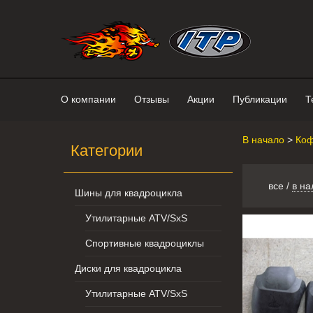
Интернет-магазин "Поросенок". 
О компании
Отзывы
Акции
Публикации
Т
В начало
>
Коф
Категории
все
/
в на
Шины для квадроцикла
Утилитарные ATV/SxS
Спортивные квадроциклы
Диски для квадроцикла
Утилитарные ATV/SxS