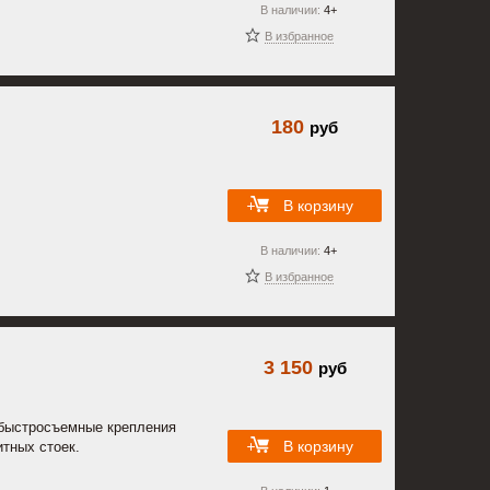
В наличии:
4+
В избранное
180
руб
В корзину
В наличии:
4+
В избранное
3 150
руб
x быстросъемные крепления
В корзину
итных стоек.