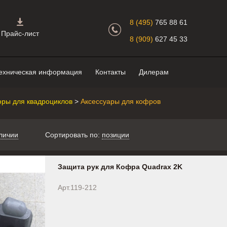
Главная страница.
8 (495)
765 88 61
Прайс-лист
8 (909)
627 45 33
ехническая информация
Контакты
Дилерам
ры для квадроциклов
>
Аксессуары для кофров
личии
Сортировать по:
позиции
Защита рук для Кофра Quadrax 2K
Арт.119-212