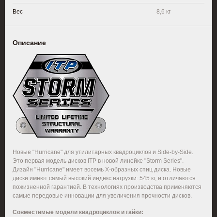
Вес
8,6 кг
Описание
Новые "Hurricane" для утилитарных квадроциклов и Side-by-Side.
Это первая модель дисков ITP в новой линейке "Storm Series".
Дизайн "Hurricane" имеет восемь Х-образных спиц диска. Новые
диски имеют самый высокий индекс нагрузки: 545 кг, и отличаются
пожизненной гарантией. В технологиях производства применяются
самые передовые инновации для увеличения прочности дисков.
Совместимые модели квадроциклов и гайки: