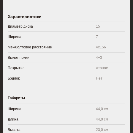
Характеристики
Диаметр диска
15
Ширина
7
Межболтовое расстояние
4x156
Вылет полки
4+3
Покрытие
черное
Бэдлок
Нет
Габариты
Ширина
44,0 см
Длина
44,0 см
Высота
23,0 см