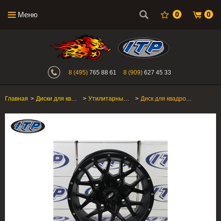
Меню
0
0
Интернет-магазин "Поросенок". Главн
8 (495)
765 88 61
8 (909)
627 45 33
Главная
>
Диски для квадроцикла
>
Утилитарные ATV/SxS
>
Диск для квадроцикла ITP Hurricane 15RB113BX