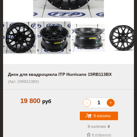
Диск для квадроцикла ITP Hurricane 15RB113BX
(Арт. 15RB113BX)
19 800
руб
-
+
В корзину
В наличии:
4
В избранное