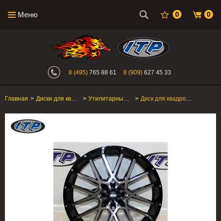
Меню
0
0
Интернет-магазин "Поросенок". Главн
8 (495)
765 88 61
8 (909)
627 45 33
Главная
>
Диски для квадроцикла
>
Утилитарные ATV/SxS
>
Диск для квадроцикла ITP Hurricane 20RM113BX