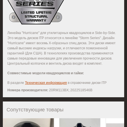
Линейка "Hurricane" для утилитарных квадроциклов и Side-by-Side.
Это модель дисков ITP относится к линейке "Storm Series". Дизайн
"Hurricane" имеет восемь Х-образных спиц диска. Эти диски имеют
самый высокие индексы нагрузки, и отличаются пожизненной
гарантией (Для США). В технологиях производства применяются
самые передовые инновации для увеличения прочности дисков.
Центральный колпачок и вентиль диска входят в комплект.
Совместимые модели квадроциклов и гайки:
В разделе
Техническая информация
в справочнике диски ITP
Номера производителя:
20RM113BX; 2022518546B
Сопутствующие товары