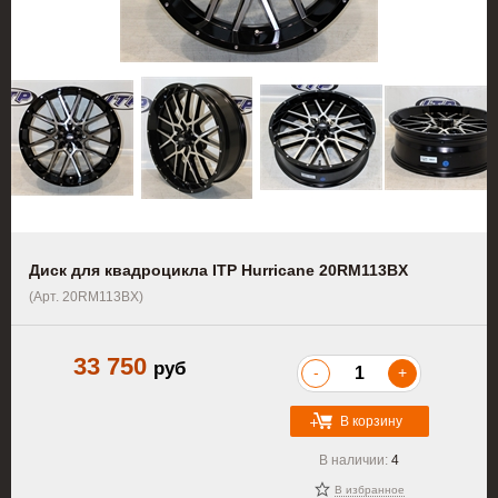
Диск для квадроцикла ITP Hurricane 20RM113BX
(Арт. 20RM113BX)
33 750
руб
-
+
В корзину
В наличии:
4
В избранное