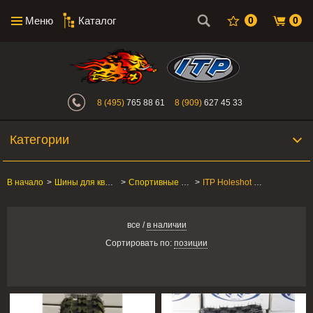
Меню
Каталог
0
0
Интернет-магазин "Поросенок". Главн
8 (495)
765 88 61
8 (909)
627 45 33
Категории
В начало
>
Шины для квадроцикла
>
Спортивные квадроциклы
>
ITP Holeshot H-D
все
/
в наличии
Сортировать по:
позиции