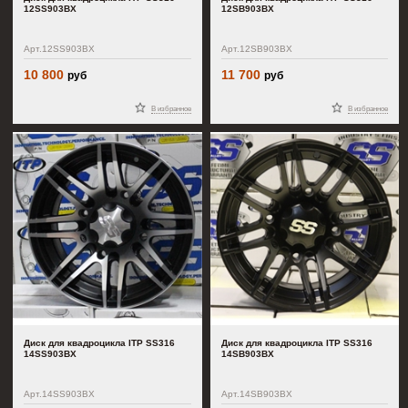
12SS903BX
12SB903BX
Арт.12SS903BX
Арт.12SB903BX
10 800
11 700
руб
руб
В избранное
В избранное
Диск для квадроцикла ITP SS316
Диск для квадроцикла ITP SS316
14SS903BX
14SB903BX
Арт.14SS903BX
Арт.14SB903BX