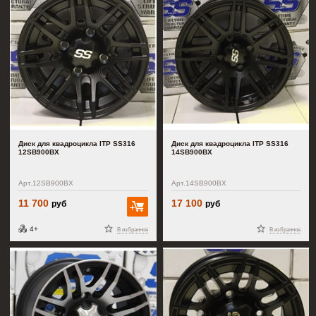
Диск для квадроцикла ITP SS316
Диск для квадроцикла ITP SS316
12SB900BX
14SB900BX
Арт.12SB900BX
Арт.14SB900BX
11 700
17 100
руб
руб
В корзину
4+
В избранное
В избранное