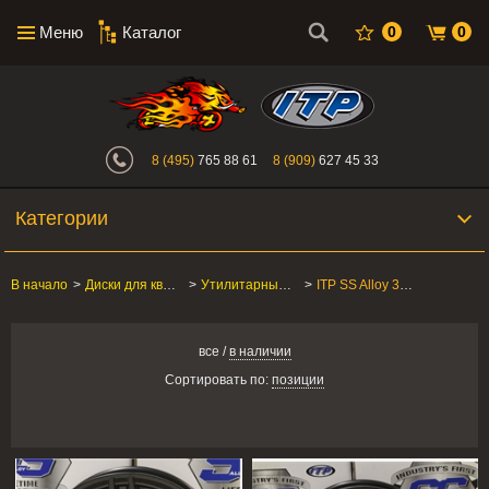
Меню
Каталог
0
0
Интернет-магазин "Поросенок". Главн
8 (495)
765 88 61
8 (909)
627 45 33
Категории
В начало
>
Диски для квадроцикла
>
Утилитарные ATV/SxS
>
ITP SS Alloy 316
все
/
в наличии
Сортировать по:
позиции