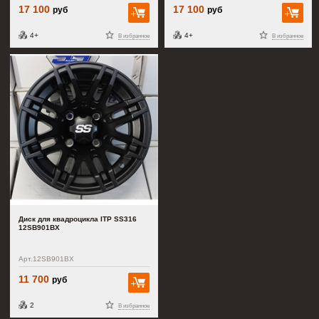
17 100
17 100
руб
руб
В корзину
В к
4+
4+
В избранное
В избранное
Диск для квадроцикла ITP SS316
12SB901BX
Арт.12SB901BX
11 700
руб
В корзину
2
В избранное