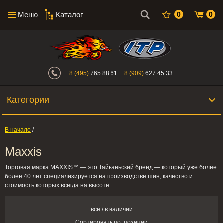
Меню
Каталог
0
0
Интернет-магазин "Поросенок". Главн
8 (495)
765 88 61
8 (909)
627 45 33
Категории
В начало
/
Maxxis
Торговая марка MAXXIS™ — это Тайваньский бренд — который уже более
более 40 лет специализируется на производстве шин, качество и
стоимость которых всегда на высоте.
все
/
в наличии
Сортировать по:
позиции