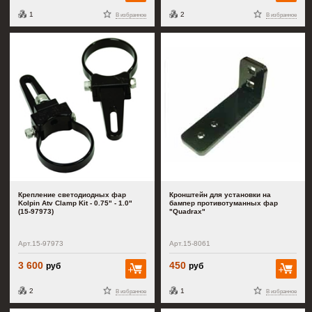
1
2
В избранное
В избранное
Крепление светодиодных фар
Кронштейн для установки на
Kolpin Atv Clamp Kit - 0.75" - 1.0"
бампер противотуманных фар
(15-97973)
"Quadrax"
Арт.15-97973
Арт.15-8061
3 600
450
руб
руб
В корзину
В к
2
1
В избранное
В избранное