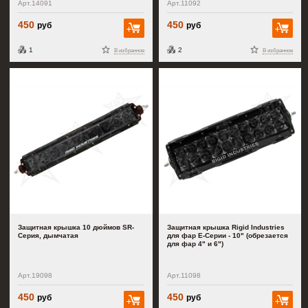
Арт.14091
Арт.11092
450
450
руб
руб
В корзину
В к
1
2
В избранное
В избранное
Защитная крышка 10 дюймов SR-
Защитная крышка Rigid Industries
Серия, дымчатая
для фар E-Серии - 10" (обрезается
для фар 4" и 6")
Арт.19098
Арт.11098
450
450
руб
руб
В корзину
В к