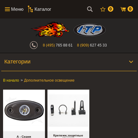
Меню
Каталог
0
0
Интернет-магазин "Поросенок". Главн
8 (495)
765 88 61
8 (909)
627 45 33
Категории
В начало
>
Дополнительное освещение
Крепежи,защитные
A - Серия